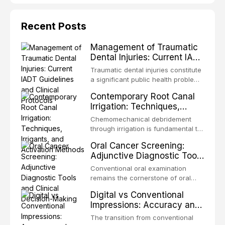
Recent Posts
Management of Traumatic
Dental Injuries: Current IADT
Guidelines and Clinical
Traumatic dental injuries constitute
Protocols
a significant public health problem,
particularly among children and
Contemporary Root Canal
adolescents, with approximately
Irrigation: Techniques,
one-third of individuals
Irrigants, and Activation
experiencing a dental trauma
Chemomechanical debridement
Methods
before adulthood. The International
through irrigation is fundamental to
Association of Dental Traumatology
endodontic success, eliminating
Oral Cancer Screening:
periodically updates evidence-
microorganisms, dissolving organic
Adjunctive Diagnostic Tools
based guidelines for the
tissue, and removing the smear
and Clinical Decision-
management of these injuries. This
layer from the complex root canal
Conventional oral examination
article synthesizes the current IADT
Making
system. This article reviews
remains the cornerstone of oral
recommendations, covering crown
contemporary irrigation protocols,
cancer screening, but adjunctive
fractures, luxation injuries, root
Digital vs Conventional
compares the properties and
diagnostic tools have been
fractures, and avulsion, and
Impressions: Accuracy and
efficacy of sodium hypochlorite,
developed to improve the detection
discusses emergency management
Clinical Efficiency
EDTA, chlorhexidine, and newer
of potentially malignant disorders
The transition from conventional
protocols, splinting techniques,
irrigants, and evaluates activation