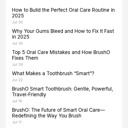
How to Build the Perfect Oral Care Routine in
2025
Jul 30
Why Your Gums Bleed and How to Fix It Fast
in 2025
Jul 30
Top 5 Oral Care Mistakes and How BrushO
Fixes Them
Jul 29
What Makes a Toothbrush “Smart”?
Jul 22
BrushO Smart Toothbrush: Gentle, Powerful,
Travel-Friendly
Jul 19
BrushO: The Future of Smart Oral Care—
Redefining the Way You Brush
Jul 17