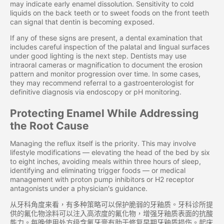
may indicate early enamel dissolution. Sensitivity to cold
liquids on the back teeth or to sweet foods on the front teeth
can signal that dentin is becoming exposed.
If any of these signs are present, a dental examination that
includes careful inspection of the palatal and lingual surfaces
under good lighting is the next step. Dentists may use
intraoral cameras or magnification to document the erosion
pattern and monitor progression over time. In some cases,
they may recommend referral to a gastroenterologist for
definitive diagnosis via endoscopy or pH monitoring.
Protecting Enamel While Addressing
the Root Cause
Managing the reflux itself is the priority. This may involve
lifestyle modifications — elevating the head of the bed by six
to eight inches, avoiding meals within three hours of sleep,
identifying and eliminating trigger foods — or medical
management with proton pump inhibitors or H2 receptor
antagonists under a physician's guidance.
从牙科角度来看，有多种策略可以保护脆弱的牙釉质。牙科诊所提
供的氟化物涂料可以注入高浓度的氟化物，增强牙釉质表面的抗酸
能力。每晚使用处方级含氟牙膏有助于修复早期牙釉质损伤。起床