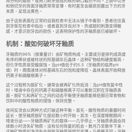
角分明的磨损，或用力刷牙造成的楔形缺口截​​然不同。上颌中切牙
和侧切牙的背面牙釉质常常变薄，有时甚至会磨损到露出下方的牙
本质，呈现淡黄色。
由于这些表面在正常的自我检查中无法从镜子中看到，患者往往直
到牙医在检查中指出，或者直到牙齿对冷、热或甜的刺激变得敏
感，才意识到牙齿的损伤，这表明保护性的牙釉质层已被破坏。
机制：酸如何破坏牙釉质
牙釉质约96%（按重量计）由矿物质构成，主要成分是排列成高度
有序的棒状或棱柱状的羟基磷灰石晶体。这种矿物结构硬度极高，
但化学性质易受酸腐蚀。当pH值低于约5.5（牙釉质的临界pH
值）时，周围液体对羟基磷灰石的饱和度降低，晶体表面开始释放
钙离子和磷酸根离子。
这个过程称为脱矿化，通常会被再矿化所抵消：当pH值恢复中性
时，唾液中存在的钙离子和磷酸根离子可以重新沉积在牙釉质表
面。脱矿化和再矿化之间的动态平衡使牙釉质能够抵御日常食物和
饮料中的酸性物质的侵蚀，保持完整。
夜间反流会以两种方式打破这种平衡。首先，酸性物质的暴露时间
延长，使牙釉质脱矿化提前数小时开始。其次，在深度睡眠期间，
唾液分泌——牙釉质再矿化的载体——几乎停止。牙釉质表面会持
续数小时流失矿物质，没有任何恢复的机会。数月乃至数年下来，
这种矿物质的净流失会导致牙釉质层明显变薄。与骨骼不同，牙釉