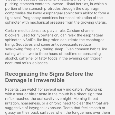
pushing stomach contents upward. Hiatal hernias, in which a
portion of the stomach protrudes through the diaphragm,
compromise the lower esophageal sphincter's ability to form a
tight seal. Pregnancy combines hormonal relaxation of the
sphincter with mechanical pressure from the growing uterus.
Certain medications also play a role. Calcium channel
blockers, used for hypertension, can relax the esophageal
sphincter. NSAIDs like ibuprofen can irritate the esophageal
lining. Sedatives and some antidepressants reduce
swallowing frequency during sleep. Even common habits like
eating within two to three hours of bedtime or consuming
alcohol, caffeine, or fatty foods in the evening can trigger
nocturnal reflux episodes.
Recognizing the Signs Before the
Damage Is Irreversible
Patients can watch for several early indicators. Waking up
with a sour or bitter taste in the mouth is a direct sign that
reflux reached the oral cavity overnight. Morning throat
irritation, hoarseness, or a chronic need to clear the throat are
suggestive of laryngeal exposure. Teeth that feel smooth or
glassy on their back surfaces when the tongue runs over them