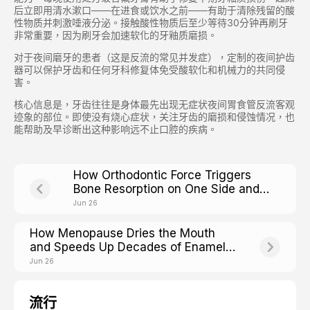
后立即用清水漱口——在进食或饮水之前——有助于清除残留的酸
性物质并刺激唾液分泌。接触酸性物质后至少等待30分钟再刷牙
非常重要，因为刷牙会加速软化的牙釉质磨损。
对于夜间磨牙的患者（这是反流的常见并发症），定制的夜间护齿
器可以保护牙齿和任何牙科修复体免受酸软化和机械力的共同侵
害。
核心信息是，牙齿往往是身体最先出现无症状夜间胃食管反流客观
迹象的部位。即使没有烧心症状，关注牙齿的磨损和侵蚀情况，也
能帮助及早诊断出这种影响远不止口腔的疾病。
How Orthodontic Force Triggers
Bone Resorption on One Side and
Building on the Other
Jun 26
How Menopause Dries the Mouth
and Speeds Up Decades of Enamel
Wear
Jun 26
流行