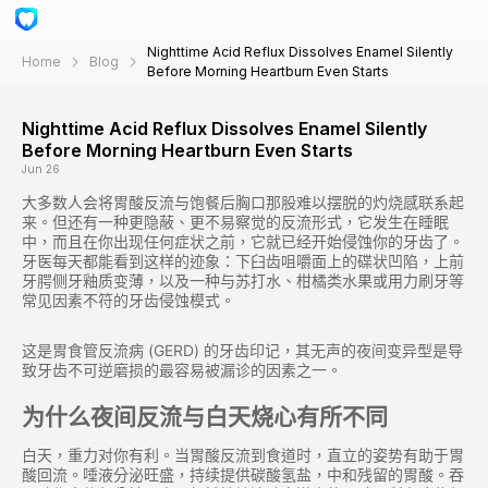
Nighttime Acid Reflux Dissolves Enamel Silently
Home
Blog
Before Morning Heartburn Even Starts
Nighttime Acid Reflux Dissolves Enamel Silently
Before Morning Heartburn Even Starts
Jun 26
大多数人会将胃酸反流与饱餐后胸口那股难以摆脱的灼烧感联系起
来。但还有一种更隐蔽、更不易察觉的反流形式，它发生在睡眠
中，而且在你出现任何症状之前，它就已经开始侵蚀你的牙齿了。
牙医每天都能看到这样的迹象：下臼齿咀嚼面上的碟状凹陷，上前
牙腭侧牙釉质变薄，以及一种与苏打水、柑橘类水果或用力刷牙等
常见因素不符的牙齿侵蚀模式。
这是胃食管反流病 (GERD) 的牙齿印记，其无声的夜间变异型是导
致牙齿不可逆磨损的最容易被漏诊的因素之一。
为什么夜间反流与白天烧心有所不同
白天，重力对你有利。当胃酸反流到食道时，直立的姿势有助于胃
酸回流。唾液分泌旺盛，持续提供碳酸氢盐，中和残留的胃酸。吞