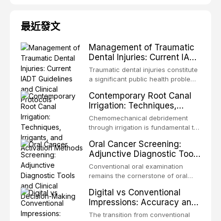
最近發文
Management of Traumatic
Dental Injuries: Current IADT
Guidelines and Clinical
Traumatic dental injuries constitute
Protocols
a significant public health problem,
particularly among children and
Contemporary Root Canal
adolescents, with approximately
Irrigation: Techniques,
one-third of individuals
Irrigants, and Activation
experiencing a dental trauma
Chemomechanical debridement
Methods
before adulthood. The International
through irrigation is fundamental to
Association of Dental Traumatology
endodontic success, eliminating
Oral Cancer Screening:
periodically updates evidence-
microorganisms, dissolving organic
Adjunctive Diagnostic Tools
based guidelines for the
tissue, and removing the smear
and Clinical Decision-
management of these injuries. This
layer from the complex root canal
Conventional oral examination
article synthesizes the current IADT
Making
system. This article reviews
remains the cornerstone of oral
recommendations, covering crown
contemporary irrigation protocols,
cancer screening, but adjunctive
fractures, luxation injuries, root
Digital vs Conventional
compares the properties and
diagnostic tools have been
fractures, and avulsion, and
Impressions: Accuracy and
efficacy of sodium hypochlorite,
developed to improve the detection
discusses emergency management
Clinical Efficiency
EDTA, chlorhexidine, and newer
of potentially malignant disorders
The transition from conventional
protocols, splinting techniques,