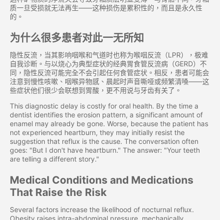
质一旦受损就无法再生——这种损伤是累积性的，而且是永久性
的。
为什么很多患者对此一无所知
隐性反流，当其影响咽喉和气道时也称为喉咽反流（LPR），极难
自我诊断。与以烧心为典型症状的经典胃食管反流病（GERD）不
同，隐性反流可能完全不会引起任何食管症状。相反，患者可能会
注意到慢性咳嗽、咽喉异物感、晨起时声音嘶哑或频繁清嗓——这
些症状他们很少会联想到胃酸，更不用说与牙齿有关了。
This diagnostic delay is costly for oral health. By the time a
dentist identifies the erosion pattern, a significant amount of
enamel may already be gone. Worse, because the patient has
not experienced heartburn, they may initially resist the
suggestion that reflux is the cause. The conversation often
goes: "But I don't have heartburn." The answer: "Your teeth
are telling a different story."
Medical Conditions and Medications
That Raise the Risk
Several factors increase the likelihood of nocturnal reflux.
Obesity raises intra-abdominal pressure, mechanically