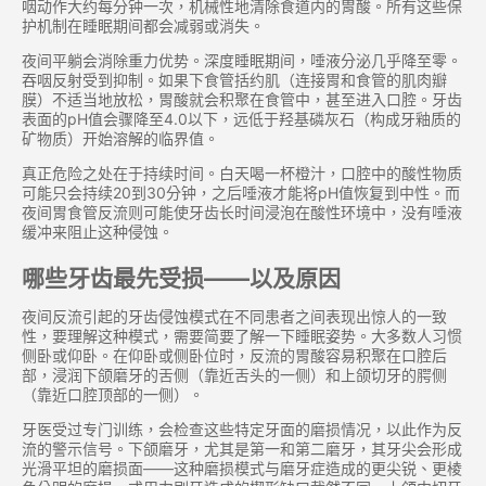
咽动作大约每分钟一次，机械性地清除食道内的胃酸。所有这些保
护机制在睡眠期间都会减弱或消失。
夜间平躺会消除重力优势。深度睡眠期间，唾液分泌几乎降至零。
吞咽反射受到抑制。如果下食管括约肌（连接胃和食管的肌肉瓣
膜）不适当地放松，胃酸就会积聚在食管中，甚至进入口腔。牙齿
表面的pH值会骤降至4.0以下，远低于羟基磷灰石（构成牙釉质的
矿物质）开始溶解的临界值。
真正危险之处在于持续时间。白天喝一杯橙汁，口腔中的酸性物质
可能只会持续20到30分钟，之后唾液才能将pH值恢复到中性。而
夜间胃食管反流则可能使牙齿长时间浸泡在酸性环境中，没有唾液
缓冲来阻止这种侵蚀。
哪些牙齿最先受损——以及原因
夜间反流引起的牙齿侵蚀模式在不同患者之间表现出惊人的一致
性，要理解这种模式，需要简要了解一下睡眠姿势。大多数人习惯
侧卧或仰卧。在仰卧或侧卧位时，反流的胃酸容易积聚在口腔后
部，浸润下颌磨牙的舌侧（靠近舌头的一侧）和上颌切牙的腭侧
（靠近口腔顶部的一侧）。
牙医受过专门训练，会检查这些特定牙面的磨损情况，以此作为反
流的警示信号。下颌磨牙，尤其是第一和第二磨牙，其牙尖会形成
光滑平坦的磨损面——这种磨损模式与磨牙症造成的更尖锐、更棱