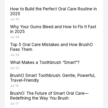
How to Build the Perfect Oral Care Routine in
2025
Jul 30
Why Your Gums Bleed and How to Fix It Fast
in 2025
Jul 30
Top 5 Oral Care Mistakes and How BrushO
Fixes Them
Jul 29
What Makes a Toothbrush “Smart”?
Jul 22
BrushO Smart Toothbrush: Gentle, Powerful,
Travel-Friendly
Jul 19
BrushO: The Future of Smart Oral Care—
Redefining the Way You Brush
Jul 17