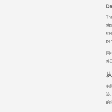
Da
The
sip
use
per
同
修
从
实
迹
的