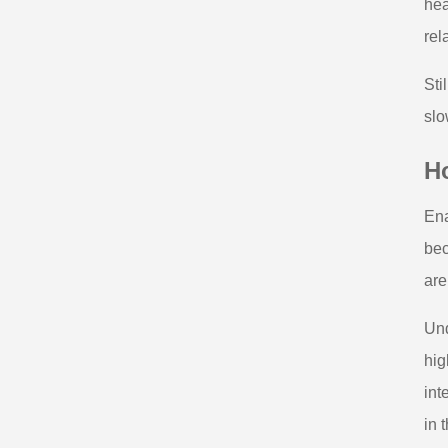
hea
rel
Sti
slo
Ho
Ena
bec
are
Und
hig
int
in 