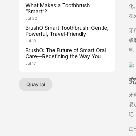
What Makes a Toothbrush
化
“Smart”?
在
Jul 22
BrushO Smart Toothbrush: Gentle,
牙
Powerful, Travel-Friendly
或
Jul 19
BrushO: The Future of Smart Oral
地
Care—Redefining the Way You
Brush
Jul 17
究
Quay lại
牙
易
记
由