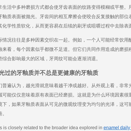
常生活中多种磨损方式都会使牙齿表面的纹路变得模糊或平整。
牙釉质表面被抛光。牙齿间的相互摩擦会使咬合反复接触的部位
其化学性质软化，从而更容易在后续的刷牙或咀嚼过程中去除表
际情况往往是多种因素交织在一起。例如，一个人可能经常饮用
独来看，每个因素似乎都微不足道。但它们共同作用造成的磨损
些综合影响最大的区域，牙周纹可能会逐渐消退。
光过的牙釉质并不总是更健康的牙釉质
们普遍认为，越光滑就意味着越干净或越好。从外观上看，非常
域可能仅仅意味着原有表面已经磨损。这就是为什么环境因素很
境下，如果牙釉质表面从可见的微观纹理变为均匀的光泽，这可
善。
s is closely related to the broader idea explored in
enamel daily