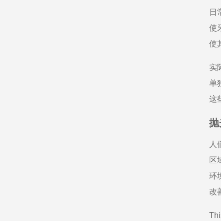
日
使
使
实
单
这
抛
人
区
环
改
Thi