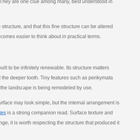
l. They are one clue among many, best understood in
 structure, and that this fine structure can be altered
ecomes easier to think about in practical terms.
uilt to be infinitely renewable. Its structure matters
d the deeper tooth. Tiny features such as perikymata
ts the landscape is being remodeled by use.
rface may look simple, but the internal arrangement is
tes
is a strong companion read. Surface texture and
e, it is worth respecting the structure that produced it