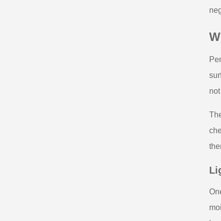
neg
Wh
Per
sur
not
The
che
the
Li
One
moi