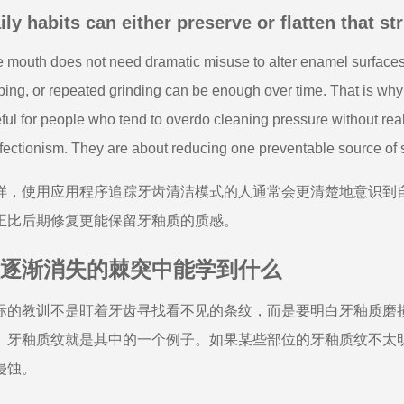
ily habits can either preserve or flatten that st
 mouth does not need dramatic misuse to alter enamel surfaces. 
ping, or repeated grinding can be enough over time. That is wh
ful for people who tend to overdo cleaning pressure without reali
fectionism. They are about reducing one preventable source of 
样，使用应用程序追踪牙齿清洁模式的人通常会更清楚地意识到
正比后期修复更能保留牙釉质的质感。
逐渐消失的棘突中能学到什么
际的教训不是盯着牙齿寻找看不见的条纹，而是要明白牙釉质磨
。牙釉质纹就是其中的一个例子。如果某些部位的牙釉质纹不太
侵蚀。