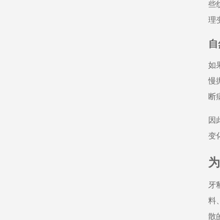
些
理
自
如
慢
断
因
变
为
牙
料
散