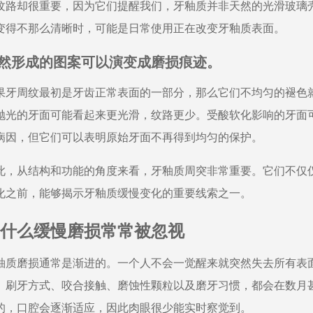
纹路却很重要，因为它们提醒我们，牙釉质并非天然的光滑玻璃
变得不那么清晰时，可能是日常使用正在改变牙釉质表面。
然形成的图案可以演变成磨损痕迹。
果牙周纹最初是牙齿正常表面的一部分，那么它们不均匀的褪色
抛光的牙面可能看起来更光滑，纹路更少。受酸软化影响的牙面
病因，但它们可以表明原始牙面不再得到均匀的保护。
此，从结构和功能的角度来看，牙釉质周突非常重要。它们不仅
化之前，能够揭示牙釉质缓慢变化的重要线索之一。
什么缓慢磨损常常被忽视
釉质磨损通常是渐进的。一个人不会一觉醒来就突然失去所有表
、刷牙方式、咬合接触、磨蚀性颗粒以及磨牙习惯，都会在数月
的，口腔会逐渐适应，因此肉眼很少能实时察觉到。