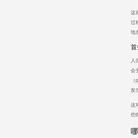
这
过
地
首
人
会
（
发
这
些
哪