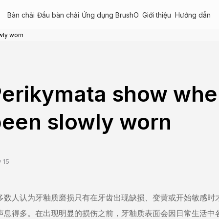
Bàn chải
Đầu bàn chải
Ứng dụng BrushO
Giới thiệu
Hướng dẫn
wly worn
Perikymata show whe
een slowly worn
 15
多数人认为牙釉质磨损只有在牙齿出现缺损、变黄或开始敏感时
声息得多。在出现明显的损伤之前，牙釉质表面会因日常生活中