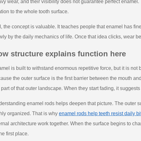
vy wear, and their visibility does not guarantee perfect ename
ation to the whole tooth surface.
ll, the concept is valuable. It teaches people that enamel has fine
wly by the daily mechanics of life. Once that idea clicks, wear b
w structure explains function here
mel is built to withstand enormous repetitive force, but it is not b
ause the outer surface is the first barrier between the mouth an
 part of that outer landscape. When they start fading, it sugges
erstanding enamel rods helps deepen that picture. The outer su
hly organized. That is why
enamel rods help teeth resist daily bi
ernal architecture work together. When the surface begins to chang
the first place.