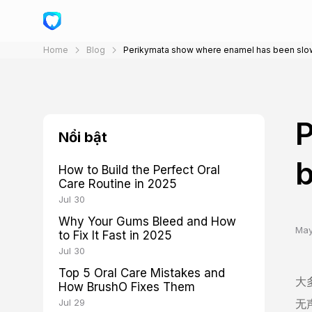
Home
Blog
Perikymata show where enamel has been slo
Nổi bật
b
How to Build the Perfect Oral
Care Routine in 2025
Jul 30
Why Your Gums Bleed and How
May
to Fix It Fast in 2025
Jul 30
Top 5 Oral Care Mistakes and
大
How BrushO Fixes Them
Jul 29
无