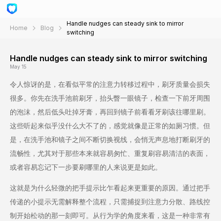
Handle nudges can steady sink to mirror
Home
Blog
switching
Handle nudges can steady sink to mirror switching
May 15
令人惊讶的是，在看似平常的注意力转移过程中，刷牙质量会损失
很多。你先在洗手池前刷牙，抬头瞥一眼镜子，检查一下前牙周围
的泡沫，然后低头吐掉牙膏，再回到镜子前看看牙刷该往哪里刷。
这些听起来似乎没什么大不了的，感觉就像是正常的如厕习惯。但
是，在洗手池和镜子之间不断切换视线，会悄无声息地打断刷牙的
流畅性，尤其对于那些本来就容易匆忙、重复刷容易清洁的表面，
或者容易忘记下一步要刷哪里的人来说更是如此。
这就是为什么轻微的把手提示比乍看起来更重要的原因。通过把手
传递的小提示无需解释整个流程，只需捕捉到注意力分散、路线控
制开始松动的那一刻即可。从行为学的角度来看，这是一种非常有