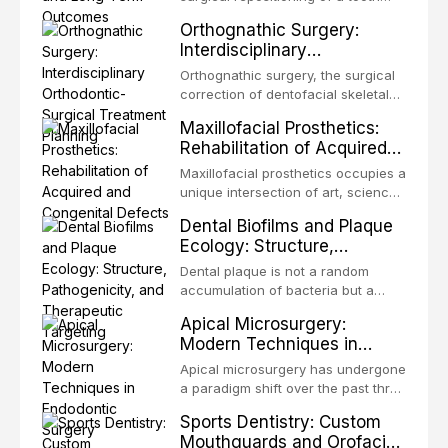
from one site to another within the
Orthognathic Surgery:
same individual, represents one of
Interdisciplinary
the most biologically elegant
Orthodontic-Surgical
solutions in restorative dentistry.
Orthognathic surgery, the surgical
Treatment Planning
Unlike dental implants, which rely
correction of dentofacial skeletal
on osseointegration of a titanium
discrepancies, represents the
Maxillofacial Prosthetics:
fixture, an autotransplanted
definitive convergence of
Rehabilitation of Acquired
orthodontics and oral and
and Congenital Defects
maxillofacial surgery. These
Maxillofacial prosthetics occupies a
procedures are indicated not
unique intersection of art, science,
merely for aesthetic enhancement
and clinical medicine, dedicated to
Dental Biofilms and Plaque
but for the restoration of functional
restoring form and function for
Ecology: Structure,
occlusion, airway p
patients with acquired or
Pathogenicity, and
congenital defects of the head and
Dental plaque is not a random
Therapeutic Targeting
neck region. These patients
accumulation of bacteria but a
present some of the most
structurally and functionally
Apical Microsurgery:
challenging rehabilitation scenarios
organized microbial community — a
Modern Techniques in
in all
biofilm — that adheres to tooth
Endodontic Surgery
surfaces and oral epithelia. The
Apical microsurgery has undergone
biofilm mode of existence confers
a paradigm shift over the past three
profound advantages to resident
decades, evolving from a blind,
Sports Dentistry: Custom
microorganisms, including
technique-sensitive procedure with
Mouthguards and Orofacial
enhanced resistanc
unpredictable outcomes into a