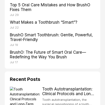
Top 5 Oral Care Mistakes and How BrushO
Fixes Them
Jul 29
What Makes a Toothbrush “Smart”?
Jul 22
BrushO Smart Toothbrush: Gentle, Powerful,
Travel-Friendly
Jul 19
BrushO: The Future of Smart Oral Care—
Redefining the Way You Brush
Jul 17
Recent Posts
Tooth Autotransplantation:
Clinical Protocols and Long-
Term Outcomes
Tooth autotransplantation, the
surgical repositioning of a tooth