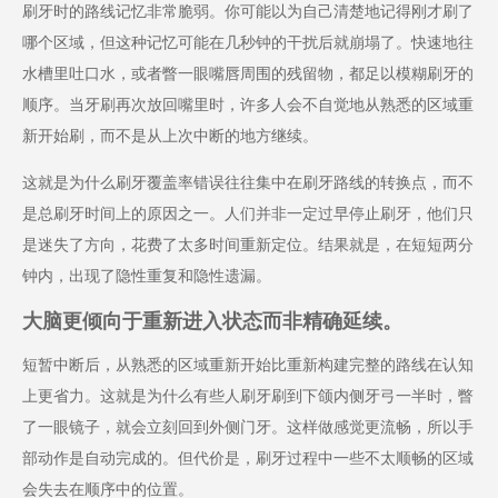
刷牙时的路线记忆非常脆弱。你可能以为自己清楚地记得刚才刷了
哪个区域，但这种记忆可能在几秒钟的干扰后就崩塌了。快速地往
水槽里吐口水，或者瞥一眼嘴唇周围的残留物，都足以模糊刷牙的
顺序。当牙刷再次放回嘴里时，许多人会不自觉地从熟悉的区域重
新开始刷，而不是从上次中断的地方继续。
这就是为什么刷牙覆盖率错误往往集中在刷牙路线的转换点，而不
是总刷牙时间上的原因之一。人们并非一定过早停止刷牙，他们只
是迷失了方向，花费了太多时间重新定位。结果就是，在短短两分
钟内，出现了隐性重复和隐性遗漏。
大脑更倾向于重新进入状态而非精确延续。
短暂中断后，从熟悉的区域重新开始比重新构建完整的路线在认知
上更省力。这就是为什么有些人刷牙刷到下颌内侧牙弓一半时，瞥
了一眼镜子，就会立刻回到外侧门牙。这样做感觉更流畅，所以手
部动作是自动完成的。但代价是，刷牙过程中一些不太顺畅的区域
会失去在顺序中的位置。