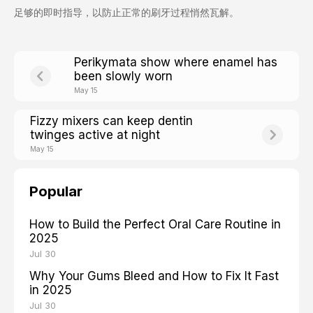
足够的即时指导，以防止正常的刷牙过程悄然瓦解。
Perikymata show where enamel has
been slowly worn
May 15
Fizzy mixers can keep dentin
twinges active at night
May 15
Popular
How to Build the Perfect Oral Care Routine in
2025
Jul 30
Why Your Gums Bleed and How to Fix It Fast
in 2025
Jul 30