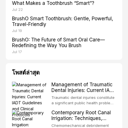
What Makes a Toothbrush “Smart”?
Jul 22
BrushO Smart Toothbrush: Gentle, Powerful,
Travel-Friendly
Jul 19
BrushO: The Future of Smart Oral Care—
Redefining the Way You Brush
Jul 17
โพสต์ล่าสุด
Management of Traumatic
Dental Injuries: Current IADT
Guidelines and Clinical
Traumatic dental injuries constitute
Protocols
a significant public health problem,
particularly among children and
Contemporary Root Canal
adolescents, with approximately
Irrigation: Techniques,
one-third of individuals
Irrigants, and Activation
experiencing a dental trauma
Chemomechanical debridement