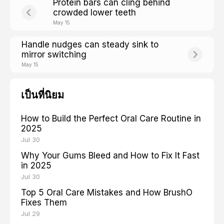
Protein bars can cling behind
crowded lower teeth
May 15
Handle nudges can steady sink to
mirror switching
May 15
เป็นที่นิยม
How to Build the Perfect Oral Care Routine in
2025
Jul 30
Why Your Gums Bleed and How to Fix It Fast
in 2025
Jul 30
Top 5 Oral Care Mistakes and How BrushO
Fixes Them
Jul 29