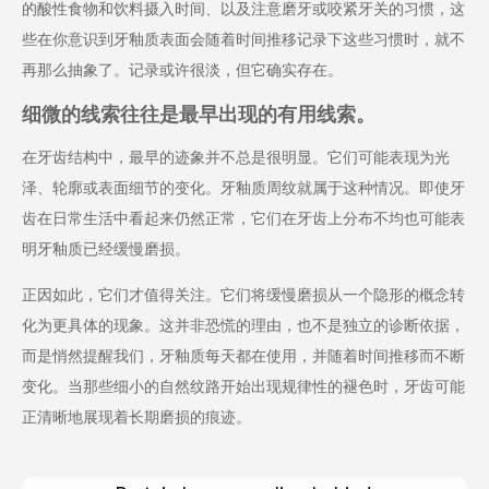
的酸性食物和饮料摄入时间、以及注意磨牙或咬紧牙关的习惯，这
些在你意识到牙釉质表面会随着时间推移记录下这些习惯时，就不
再那么抽象了。记录或许很淡，但它确实存在。
细微的线索往往是最早出现的有用线索。
在牙齿结构中，最早的迹象并不总是很明显。它们可能表现为光
泽、轮廓或表面细节的变化。牙釉质周纹就属于这种情况。即使牙
齿在日常生活中看起来仍然正常，它们在牙齿上分布不均也可能表
明牙釉质已经缓慢磨损。
正因如此，它们才值得关注。它们将缓慢磨损从一个隐形的概念转
化为更具体的现象。这并非恐慌的理由，也不是独立的诊断依据，
而是悄然提醒我们，牙釉质每天都在使用，并随着时间推移而不断
变化。当那些细小的自然纹路开始出现规律性的褪色时，牙齿可能
正清晰地展现着长期磨损的痕迹。