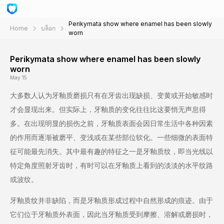
Perikymata show where enamel has been slowly
Home
บล็อก
worn
Perikymata show where enamel has been slowly
worn
May 15
大多数人认为牙釉质磨损只有在牙齿出现缺损、变黄或开始敏感时
才会显现出来。但实际上，牙釉质的变化往往比这要悄无声息得
多。在出现明显的损伤之前，牙釉质表面会因日常生活中各种因素
的作用而逐渐被磨平、变浅或在某些部位软化。一些细微的表面特
征可能最先消失。其中最有趣的特征之一是牙釉质纹，即当光线以
特定角度照射牙齿时，有时可以在牙釉质上看到的淡淡的水平纹路
或波纹。
牙釉质纹并非缺陷，而是牙釉质形成过程中自然形成的痕迹。由于
它们位于牙釉质外表面，因此当牙釉质受到摩擦、溶解或磨损时，