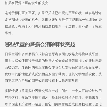
釉质在视觉上可能发生的改变。
这对于预防至关重要。如果只关注已出现的严重症状，就会错过许
多早期减少磨损的机会。认识到牙釉质最初可能出现一些细微的磨
损迹象，有助于人们将牙釉质磨损视为一个过程，而不是一个突发
事件。
哪些类型的磨损会消除棘状突起
日常生活中多种磨损方式都会使牙齿表面的纹路变得模糊或平整。
用力过猛或使用过于粗暴的刷牙方式会造成牙齿磨损，使牙釉质表
面被抛光。牙齿间的相互摩擦会使咬合反复接触的部位表面变平。
食物中的酸性物质或反流物会腐蚀牙釉质，使其化学性质软化，从
而更容易在后续的刷牙或咀嚼过程中去除表面纹理。
实际情况往往是多种因素交织在一起。例如，一个人可能经常饮用
酸性饮料，然后立即用力刷牙，晚上睡觉时还会磨牙。单独来看，
每个因素似乎都微不足道。但它们共同作用造成的磨损程度，远比