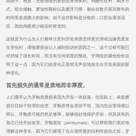
面细节。相反，无数细微的磨损会逐渐累积。弱酸性饮料、刷牙方
式、咬合接触、磨蚀性颗粒以及磨牙习惯，都会在数月甚至数年的
时间里造成微小的影响。由于这些影响是分散的，口腔会逐渐适
应，因此肉眼很少能实时察觉到。
这就是为什么当人们最终注意到牙齿表面变得更光滑或边缘亮度发
生变化时，缓慢磨损会让人感到惊讶的原因之一。这个过程可能已
经持续了很长时间，而没有任何明显的预兆。牙周纹的褪色恰恰说
明了这一点，因为它们的变化正是悄无声息地发生在牙齿表面的那
种变化。
首先损失的通常是质地而非厚度。
人们通常认为牙釉质磨损表现为牙齿一块脱落。但实际上，表面磨
损往往始于纹理的改变。牙釉质脊会变得平坦，浅沟也会变得难以
辨认。牙釉质可能仍然足够厚，能够很好地保护牙齿，但其原有的
形态已经开始改变。牙釉质纹（perikymata）可以帮助我们更好地
理解这种变化，因为它们展现了在出现明显的结构性损伤之前，牙