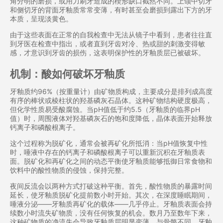
角分明的磨损，或用力刷牙造成的楔形缺口截​​然不同。上颌中切牙
和侧切牙的背面牙釉质常常变薄，有时甚至会磨损到露出下方的牙
本质，呈现淡黄色。
由于这些表面在正常的自我检查中无法从镜子中看到，患者往往直
到牙医在检查中指出，或者直到牙齿对冷、热或甜的刺激变得敏
感，才意识到牙齿的损伤，这表明保护性的牙釉质层已被破坏。
机制：酸如何破坏牙釉质
牙釉质约96%（按重量计）由矿物质构成，主要成分是排列成高度
有序的棒状或棱柱状的羟基磷灰石晶体。这种矿物结构硬度极高，
但化学性质易受酸腐蚀。当pH值低于约5.5（牙釉质的临界pH
值）时，周围液体对羟基磷灰石的饱和度降低，晶体表面开始释放
钙离子和磷酸根离子。
这个过程称为脱矿化，通常会被再矿化所抵消：当pH值恢复中性
时，唾液中存在的钙离子和磷酸根离子可以重新沉积在牙釉质表
面。脱矿化和再矿化之间的动态平衡使牙釉质能够抵御日常食物和
饮料中的酸性物质的侵蚀，保持完整。
夜间反流会以两种方式打破这种平衡。首先，酸性物质的暴露时间
延长，使牙釉质脱矿化提前数小时开始。其次，在深度睡眠期间，
唾液分泌——牙釉质再矿化的载体——几乎停止。牙釉质表面会持
续数小时流失矿物质，没有任何恢复的机会。数月乃至数年下来，
这种矿物质的净流失会导致牙釉质层明显变薄。与骨骼不同，牙釉