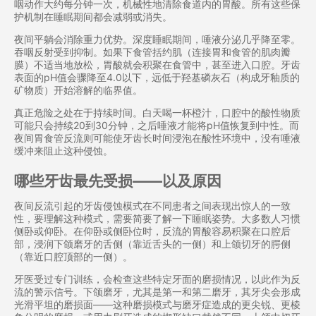
咽动作大约每分钟一次，机械性地清除食道内的胃酸。所有这些保
护机制在睡眠期间都会减弱或消失。
夜间平躺会消除重力优势。深度睡眠期间，唾液分泌几乎降至零。
吞咽反射受到抑制。如果下食管括约肌（连接胃和食管的肌肉瓣
膜）不适当地放松，胃酸就会积聚在食管中，甚至进入口腔。牙齿
表面的pH值会骤降至4.0以下，远低于羟基磷灰石（构成牙釉质的
矿物质）开始溶解的临界值。
真正危险之处在于持续时间。白天喝一杯橙汁，口腔中的酸性物质
可能只会持续20到30分钟，之后唾液才能将pH值恢复到中性。而
夜间胃食管反流则可能使牙齿长时间浸泡在酸性环境中，没有唾液
缓冲来阻止这种侵蚀。
哪些牙齿最先受损——以及原因
夜间反流引起的牙齿侵蚀模式在不同患者之间表现出惊人的一致
性，要理解这种模式，需要简要了解一下睡眠姿势。大多数人习惯
侧卧或仰卧。在仰卧或侧卧位时，反流的胃酸容易积聚在口腔后
部，浸润下颌磨牙的舌侧（靠近舌头的一侧）和上颌切牙的腭侧
（靠近口腔顶部的一侧）。
牙医受过专门训练，会检查这些特定牙面的磨损情况，以此作为反
流的警示信号。下颌磨牙，尤其是第一和第二磨牙，其牙尖会形成
光滑平坦的磨损面——这种磨损模式与磨牙症造成的更尖锐、更棱