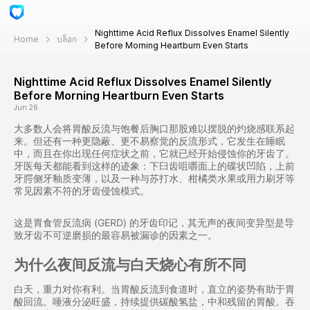
Nighttime Acid Reflux Dissolves Enamel Silently
Home
บล็อก
Before Morning Heartburn Even Starts
Nighttime Acid Reflux Dissolves Enamel Silently
Before Morning Heartburn Even Starts
Jun 26
大多数人会将胃酸反流与饱餐后胸口那股难以摆脱的灼烧感联系起
来。但还有一种更隐蔽、更不易察觉的反流形式，它发生在睡眠
中，而且在你出现任何症状之前，它就已经开始侵蚀你的牙齿了。
牙医每天都能看到这样的迹象：下臼齿咀嚼面上的碟状凹陷，上前
牙腭侧牙釉质变薄，以及一种与苏打水、柑橘类水果或用力刷牙等
常见因素不符的牙齿侵蚀模式。
这是胃食管反流病 (GERD) 的牙齿印记，其无声的夜间变异型是导
致牙齿不可逆磨损的最容易被漏诊的因素之一。
为什么夜间反流与白天烧心有所不同
白天，重力对你有利。当胃酸反流到食道时，直立的姿势有助于胃
酸回流。唾液分泌旺盛，持续提供碳酸氢盐，中和残留的胃酸。吞