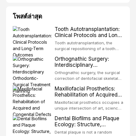
โพสต์ล่าสุด
Tooth Autotransplantation:
Clinical Protocols and Long-
Term Outcomes
Tooth autotransplantation, the
surgical repositioning of a tooth
from one site to another within the
Orthognathic Surgery:
same individual, represents one of
Interdisciplinary
the most biologically elegant
Orthodontic-Surgical
solutions in restorative dentistry.
Orthognathic surgery, the surgical
Treatment Planning
Unlike dental implants, which rely
correction of dentofacial skeletal
on osseointegration of a titanium
discrepancies, represents the
Maxillofacial Prosthetics:
fixture, an autotransplanted
definitive convergence of
Rehabilitation of Acquired
orthodontics and oral and
and Congenital Defects
maxillofacial surgery. These
Maxillofacial prosthetics occupies a
procedures are indicated not
unique intersection of art, science,
merely for aesthetic enhancement
and clinical medicine, dedicated to
Dental Biofilms and Plaque
but for the restoration of functional
restoring form and function for
Ecology: Structure,
occlusion, airway p
patients with acquired or
Pathogenicity, and
congenital defects of the head and
Dental plaque is not a random