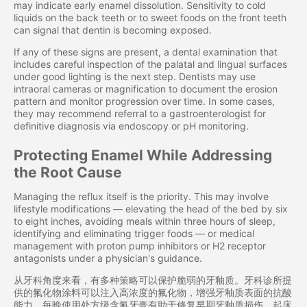
may indicate early enamel dissolution. Sensitivity to cold
liquids on the back teeth or to sweet foods on the front teeth
can signal that dentin is becoming exposed.
If any of these signs are present, a dental examination that
includes careful inspection of the palatal and lingual surfaces
under good lighting is the next step. Dentists may use
intraoral cameras or magnification to document the erosion
pattern and monitor progression over time. In some cases,
they may recommend referral to a gastroenterologist for
definitive diagnosis via endoscopy or pH monitoring.
Protecting Enamel While Addressing
the Root Cause
Managing the reflux itself is the priority. This may involve
lifestyle modifications — elevating the head of the bed by six
to eight inches, avoiding meals within three hours of sleep,
identifying and eliminating trigger foods — or medical
management with proton pump inhibitors or H2 receptor
antagonists under a physician's guidance.
从牙科角度来看，有多种策略可以保护脆弱的牙釉质。牙科诊所提
供的氟化物涂料可以注入高浓度的氟化物，增强牙釉质表面的抗酸
能力。每晚使用处方级含氟牙膏有助于修复早期牙釉质损伤。起床