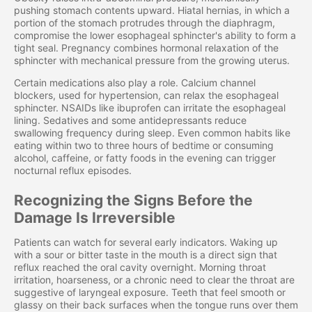
pushing stomach contents upward. Hiatal hernias, in which a
portion of the stomach protrudes through the diaphragm,
compromise the lower esophageal sphincter's ability to form a
tight seal. Pregnancy combines hormonal relaxation of the
sphincter with mechanical pressure from the growing uterus.
Certain medications also play a role. Calcium channel
blockers, used for hypertension, can relax the esophageal
sphincter. NSAIDs like ibuprofen can irritate the esophageal
lining. Sedatives and some antidepressants reduce
swallowing frequency during sleep. Even common habits like
eating within two to three hours of bedtime or consuming
alcohol, caffeine, or fatty foods in the evening can trigger
nocturnal reflux episodes.
Recognizing the Signs Before the
Damage Is Irreversible
Patients can watch for several early indicators. Waking up
with a sour or bitter taste in the mouth is a direct sign that
reflux reached the oral cavity overnight. Morning throat
irritation, hoarseness, or a chronic need to clear the throat are
suggestive of laryngeal exposure. Teeth that feel smooth or
glassy on their back surfaces when the tongue runs over them