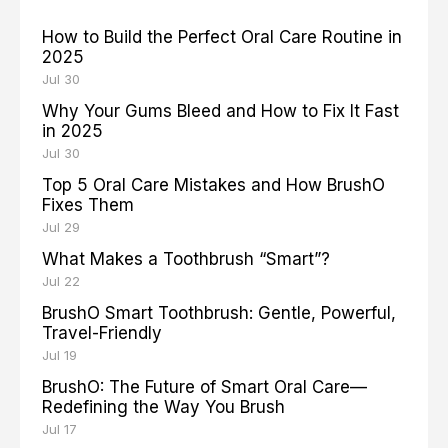
How to Build the Perfect Oral Care Routine in
2025
Jul 30
Why Your Gums Bleed and How to Fix It Fast
in 2025
Jul 30
Top 5 Oral Care Mistakes and How BrushO
Fixes Them
Jul 29
What Makes a Toothbrush “Smart”?
Jul 22
BrushO Smart Toothbrush: Gentle, Powerful,
Travel-Friendly
Jul 19
BrushO: The Future of Smart Oral Care—
Redefining the Way You Brush
Jul 17