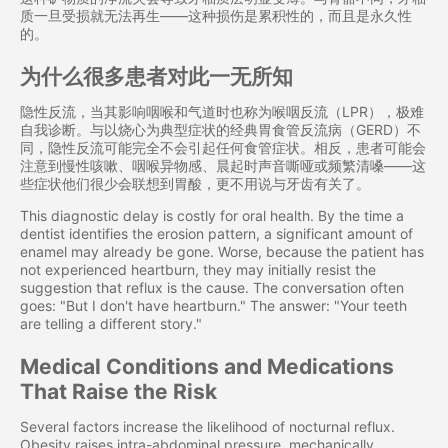
质一旦受损就无法再生——这种损伤是累积性的，而且是永久性
的。
为什么很多患者对此一无所知
隐性反流，当其影响咽喉和气道时也称为喉咽反流（LPR），极难
自我诊断。与以烧心为典型症状的经典胃食管反流病（GERD）不
同，隐性反流可能完全不会引起任何食管症状。相反，患者可能会
注意到慢性咳嗽、咽喉异物感、晨起时声音嘶哑或频繁清嗓——这
些症状他们很少会联想到胃酸，更不用说与牙齿有关了。
This diagnostic delay is costly for oral health. By the time a
dentist identifies the erosion pattern, a significant amount of
enamel may already be gone. Worse, because the patient has
not experienced heartburn, they may initially resist the
suggestion that reflux is the cause. The conversation often
goes: "But I don't have heartburn." The answer: "Your teeth
are telling a different story."
Medical Conditions and Medications
That Raise the Risk
Several factors increase the likelihood of nocturnal reflux.
Obesity raises intra-abdominal pressure, mechanically