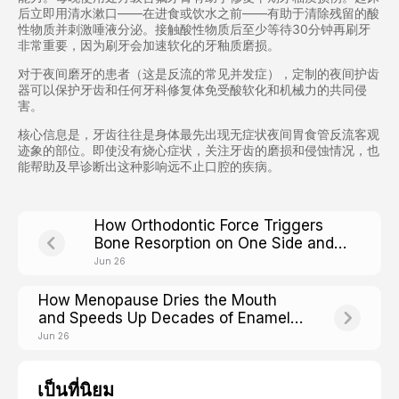
后立即用清水漱口——在进食或饮水之前——有助于清除残留的酸
性物质并刺激唾液分泌。接触酸性物质后至少等待30分钟再刷牙
非常重要，因为刷牙会加速软化的牙釉质磨损。
对于夜间磨牙的患者（这是反流的常见并发症），定制的夜间护齿
器可以保护牙齿和任何牙科修复体免受酸软化和机械力的共同侵
害。
核心信息是，牙齿往往是身体最先出现无症状夜间胃食管反流客观
迹象的部位。即使没有烧心症状，关注牙齿的磨损和侵蚀情况，也
能帮助及早诊断出这种影响远不止口腔的疾病。
How Orthodontic Force Triggers
Bone Resorption on One Side and
Building on the Other
Jun 26
How Menopause Dries the Mouth
and Speeds Up Decades of Enamel
Wear
Jun 26
เป็นที่นิยม