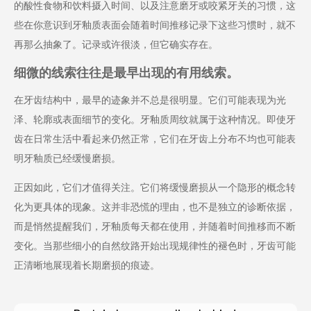
的酸性食物和饮料摄入时间、以及注意磨牙或咬紧牙关的习惯，这
些在你意识到牙釉质表面会随着时间推移记录下这些习惯时，就不
再那么抽象了。记录或许很淡，但它确实存在。
细微的线索往往是最早出现的有用线索。
在牙齿结构中，最早的迹象并不总是很明显。它们可能表现为光
泽、轮廓或表面细节的变化。牙釉质周纹就属于这种情况。即使牙
齿在日常生活中看起来仍然正常，它们在牙齿上分布不均也可能表
明牙釉质已经缓慢磨损。
正因如此，它们才值得关注。它们将缓慢磨损从一个隐形的概念转
化为更具体的现象。这并非恐慌的理由，也不是独立的诊断依据，
而是悄然提醒我们，牙釉质每天都在使用，并随着时间推移而不断
变化。当那些细小的自然纹路开始出现规律性的褪色时，牙齿可能
正清晰地展现着长期磨损的痕迹。