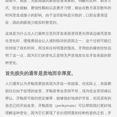
面细节。相反，无数细微的磨损会逐渐累积。弱酸性饮料、刷牙方
式、咬合接触、磨蚀性颗粒以及磨牙习惯，都会在数月甚至数年的
时间里造成微小的影响。由于这些影响是分散的，口腔会逐渐适
应，因此肉眼很少能实时察觉到。
这就是为什么当人们最终注意到牙齿表面变得更光滑或边缘亮度发
生变化时，缓慢磨损会让人感到惊讶的原因之一。这个过程可能已
经持续了很长时间，而没有任何明显的预兆。牙周纹的褪色恰恰说
明了这一点，因为它们的变化正是悄无声息地发生在牙齿表面的那
种变化。
首先损失的通常是质地而非厚度。
人们通常认为牙釉质磨损表现为牙齿一块脱落。但实际上，表面磨
损往往始于纹理的改变。牙釉质脊会变得平坦，浅沟也会变得难以
辨认。牙釉质可能仍然足够厚，能够很好地保护牙齿，但其原有的
形态已经开始改变。牙釉质纹（perikymata）可以帮助我们更好地
理解这种变化，因为它们展现了在出现明显的结构性损伤之前，牙