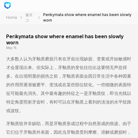
블로
Perikymata show where enamel has been slowly
Home
그
worn
Perikymata show where enamel has been slowly
worn
May 15
大多数人认为牙釉质磨损只有在牙齿出现缺损、变黄或开始敏感时
才会显现出来。但实际上，牙釉质的变化往往比这要悄无声息得
多。在出现明显的损伤之前，牙釉质表面会因日常生活中各种因素
的作用而逐渐被磨平、变浅或在某些部位软化。一些细微的表面特
征可能最先消失。其中最有趣的特征之一是牙釉质纹，即当光线以
特定角度照射牙齿时，有时可以在牙釉质上看到的淡淡的水平纹路
或波纹。
牙釉质纹并非缺陷，而是牙釉质形成过程中自然形成的痕迹。由于
它们位于牙釉质外表面，因此当牙釉质受到摩擦、溶解或磨损时，