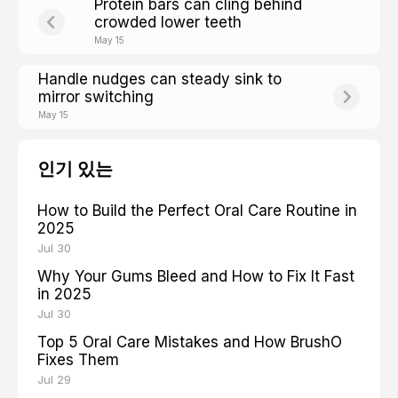
Protein bars can cling behind
crowded lower teeth
May 15
Handle nudges can steady sink to
mirror switching
May 15
인기 있는
How to Build the Perfect Oral Care Routine in
2025
Jul 30
Why Your Gums Bleed and How to Fix It Fast
in 2025
Jul 30
Top 5 Oral Care Mistakes and How BrushO
Fixes Them
Jul 29