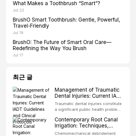
What Makes a Toothbrush “Smart”?
Jul 22
BrushO Smart Toothbrush: Gentle, Powerful,
Travel-Friendly
Jul 19
BrushO: The Future of Smart Oral Care—
Redefining the Way You Brush
Jul 17
최근 글
Management of Traumatic
Dental Injuries: Current IADT
Guidelines and Clinical
Traumatic dental injuries constitute
Protocols
a significant public health problem,
particularly among children and
Contemporary Root Canal
adolescents, with approximately
Irrigation: Techniques,
one-third of individuals
Irrigants, and Activation
experiencing a dental trauma
Chemomechanical debridement