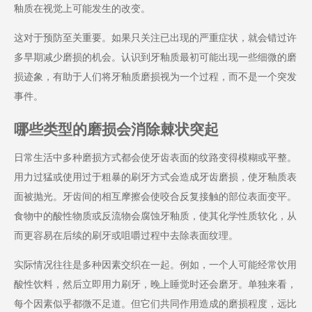
釉质在视觉上可能发生的改变。
这对于预防至关重要。如果只关注已出现的严重症状，就会错过许
多早期减少磨损的机会。认识到牙釉质最初可能出现一些细微的磨
损迹象，有助于人们将牙釉质磨损视为一个过程，而不是一个突发
事件。
哪些类型的磨损会消除棘状突起
日常生活中多种磨损方式都会使牙齿表面的纹路变得模糊或平整。
用力过猛或使用过于粗暴的刷牙方式会造成牙齿磨损，使牙釉质表
面被抛光。牙齿间的相互摩擦会使咬合反复接触的部位表面变平。
食物中的酸性物质或反流物会腐蚀牙釉质，使其化学性质软化，从
而更容易在后续的刷牙或咀嚼过程中去除表面纹理。
实际情况往往是多种因素交织在一起。例如，一个人可能经常饮用
酸性饮料，然后立即用力刷牙，晚上睡觉时还会磨牙。单独来看，
每个因素似乎都微不足道。但它们共同作用造成的磨损程度，远比