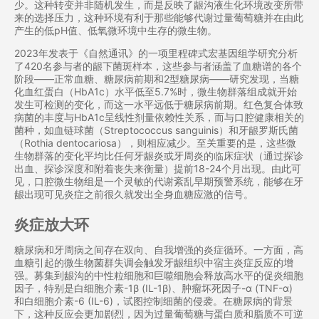
少。这种转变并非随机发生，而是反映了龈沟液生化环境改变所带
来的选择压力，这种环境有利于那些能够代谢过量葡萄糖并在由此
产生的低pH值、低氧微环境中生存的微生物。
2023年发表于《自然通讯》的一项里程碑式宏基因组学研究分析
了420名参与者的龈下菌斑样本，这些参与者涵盖了血糖谱的各个
阶段——正常血糖、糖尿病前期和2型糖尿病——研究发现，当糖
化血红蛋白（HbA1c）水平低至5.7%时，微生物群落组成就开始
发生可检测的变化，而这一水平远低于糖尿病前期。红色复合体致
病菌的丰度与HbA1c呈线性剂量依赖性关系，而与口腔健康相关的
菌种，如血链球菌（Streptococcus sanguinis）和牙龈罗斯氏菌
（Rothia dentocariosa），则相应减少。至关重要的是，这些微
生物群落的变化平均比任何牙龈炎或牙周炎的临床症状（通过探诊
出血、探诊深度和附着丧失来衡量）提前18-24个月出现。由此可
见，口腔微生物组是一个灵敏的代谢紊乱早期预警系统，能够在牙
龈出现可见炎症之前很久就发出全身血糖应激的信号。
炎症放大环
糖尿病和牙周病之间存在双向、自我增强的炎症循环。一方面，高
血糖引起的微生物菌群失调会触发牙龈组织中宿主炎症反应的增
强。募集到龈沟的中性粒细胞和巨噬细胞会释放高水平的促炎细胞
因子，特别是白细胞介素-1β (IL-1β)、肿瘤坏死因子-α (TNF-α)
和白细胞介素-6 (IL-6)，试图控制细菌的侵袭。在糖尿病的背景
下，这种反应会更加剧烈，因为过量葡萄糖与蛋白质和脂质不可逆