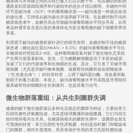
糖尿病与牙周病之间的关联已被人们认识数十年，但其确切的机制
通路直到宏基因组测序和代谢组学的进步才得以阐明。关键的中间
环节是龈沟液（GCF）中的葡萄糖浓度——龈沟液是一种源自血清
的渗出液，它持续从龈沟渗出并滋养龈下环境。在血糖控制不佳的
糖尿病患者中，血糖升高会导致龈沟液葡萄糖水平同步升高，从而
将这种通常富含蛋白质的液体转化为富含葡萄糖的龈下细菌营养培
养基。
利用置于龈沟的微透析探针进行的研究表明，血糖控制不佳的糖尿
病患者（糖化血红蛋白HbA1c > 8.0%）的龈沟液葡萄糖水平可比
非糖尿病对照组高2-4倍。这种葡萄糖富集对龈下微生物生态系统
产生两方面显著影响。首先，它为糖酵解细菌提供了丰富的碳源，
加速了它们的代谢速率和生物膜的生成。其次，它引发了关键牙周
致病菌（尤其是牙龈卟啉单胞菌、福赛斯坦纳菌和齿垢密螺旋体
（“红色复合体”））的转录转变，上调了编码蛋白酶、溶血素和黏
附因子的毒力基因。本质上，龈沟液葡萄糖水平升高既是牙周组织
最具破坏性的细菌的生长刺激剂，也是其毒力信号。
微生物群落重组：从共生到菌群失调
健康的龈下微生物群落以多样化且稳定的菌群为特征，主要由革兰
氏阳性兼性厌氧菌组成，尤其是链球菌属和放线菌属，它们与宿主
组织维持着共生关系。在糖尿病相关的菌群失调中，该菌群会发生
可预测的转变：革兰氏阴性专性厌氧菌，特别是拟杆菌门和螺旋体
门的菌群，相对丰度增加，而具有保护作用的革兰氏阳性菌则减