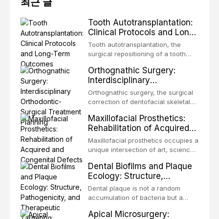
최근 글
Tooth Autotransplantation:
Clinical Protocols and Long-
Term Outcomes
Tooth autotransplantation, the
surgical repositioning of a tooth
from one site to another within the
Orthognathic Surgery:
same individual, represents one of
Interdisciplinary
the most biologically elegant
Orthodontic-Surgical
solutions in restorative dentistry.
Orthognathic surgery, the surgical
Treatment Planning
Unlike dental implants, which rely
correction of dentofacial skeletal
on osseointegration of a titanium
discrepancies, represents the
Maxillofacial Prosthetics:
fixture, an autotransplanted
definitive convergence of
Rehabilitation of Acquired
orthodontics and oral and
and Congenital Defects
maxillofacial surgery. These
Maxillofacial prosthetics occupies a
procedures are indicated not
unique intersection of art, science,
merely for aesthetic enhancement
and clinical medicine, dedicated to
Dental Biofilms and Plaque
but for the restoration of functional
restoring form and function for
Ecology: Structure,
occlusion, airway p
patients with acquired or
Pathogenicity, and
congenital defects of the head and
Dental plaque is not a random
Therapeutic Targeting
neck region. These patients
accumulation of bacteria but a
present some of the most
structurally and functionally
Apical Microsurgery:
challenging rehabilitation scenarios
organized microbial community — a