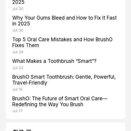
2025
Jul 30
Why Your Gums Bleed and How to Fix It Fast
in 2025
Jul 30
Top 5 Oral Care Mistakes and How BrushO
Fixes Them
Jul 29
What Makes a Toothbrush “Smart”?
Jul 22
BrushO Smart Toothbrush: Gentle, Powerful,
Travel-Friendly
Jul 19
BrushO: The Future of Smart Oral Care—
Redefining the Way You Brush
Jul 17