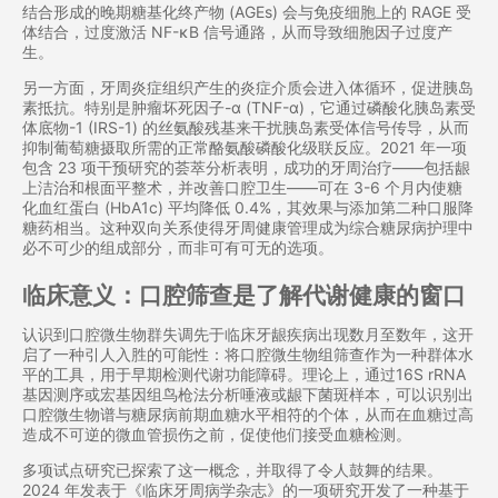
结合形成的晚期糖基化终产物 (AGEs) 会与免疫细胞上的 RAGE 受
体结合，过度激活 NF-κB 信号通路，从而导致细胞因子过度产
生。
另一方面，牙周炎症组织产生的炎症介质会进入体循环，促进胰岛
素抵抗。特别是肿瘤坏死因子-α (TNF-α)，它通过磷酸化胰岛素受
体底物-1 (IRS-1) 的丝氨酸残基来干扰胰岛素受体信号传导，从而
抑制葡萄糖摄取所需的正常酪氨酸磷酸化级联反应。2021 年一项
包含 23 项干预研究的荟萃分析表明，成功的牙周治疗——包括龈
上洁治和根面平整术，并改善口腔卫生——可在 3-6 个月内使糖
化血红蛋白 (HbA1c) 平均降低 0.4%，其效果与添加第二种口服降
糖药相当。这种双向关系使得牙周健康管理成为综合糖尿病护理中
必不可少的组成部分，而非可有可无的选项。
临床意义：口腔筛查是了解代谢健康的窗口
认识到口腔微生物群失调先于临床牙龈疾病出现数月至数年，这开
启了一种引人入胜的可能性：将口腔微生物组筛查作为一种群体水
平的工具，用于早期检测代谢功能障碍。理论上，通过16S rRNA
基因测序或宏基因组鸟枪法分析唾液或龈下菌斑样本，可以识别出
口腔微生物谱与糖尿病前期血糖水平相符的个体，从而在血糖过高
造成不可逆的微血管损伤之前，促使他们接受血糖检测。
多项试点研究已探索了这一概念，并取得了令人鼓舞的结果。
2024 年发表于《临床牙周病学杂志》的一项研究开发了一种基于