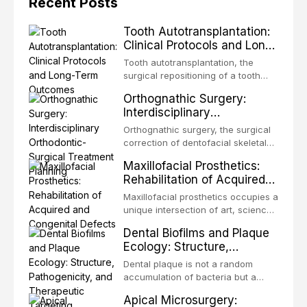
Recent Posts
Tooth Autotransplantation:
Clinical Protocols and Long-
Term Outcomes
Tooth autotransplantation, the
surgical repositioning of a tooth
from one site to another within the
Orthognathic Surgery:
same individual, represents one of
Interdisciplinary
the most biologically elegant
Orthodontic-Surgical
solutions in restorative dentistry.
Orthognathic surgery, the surgical
Treatment Planning
Unlike dental implants, which rely
correction of dentofacial skeletal
on osseointegration of a titanium
discrepancies, represents the
Maxillofacial Prosthetics:
fixture, an autotransplanted
definitive convergence of
Rehabilitation of Acquired
orthodontics and oral and
and Congenital Defects
maxillofacial surgery. These
Maxillofacial prosthetics occupies a
procedures are indicated not
unique intersection of art, science,
merely for aesthetic enhancement
and clinical medicine, dedicated to
Dental Biofilms and Plaque
but for the restoration of functional
restoring form and function for
Ecology: Structure,
occlusion, airway p
patients with acquired or
Pathogenicity, and
congenital defects of the head and
Dental plaque is not a random
Therapeutic Targeting
neck region. These patients
accumulation of bacteria but a
present some of the most
structurally and functionally
Apical Microsurgery:
challenging rehabilitation scenarios
organized microbial community — a