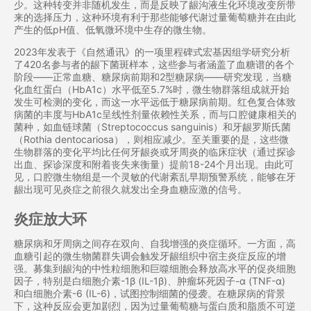
少。这种转变并非随机发生，而是反映了龈沟液生化环境改变所带
来的选择压力，这种环境有利于那些能够代谢过量葡萄糖并在由此
产生的低pH值、低氧微环境中生存的微生物。
2023年发表于《自然通讯》的一项里程碑式宏基因组学研究分析
了420名参与者的龈下菌斑样本，这些参与者涵盖了血糖谱的各个
阶段——正常血糖、糖尿病前期和2型糖尿病——研究发现，当糖
化血红蛋白（HbA1c）水平低至5.7%时，微生物群落组成就开始
发生可检测的变化，而这一水平远低于糖尿病前期。红色复合体致
病菌的丰度与HbA1c呈线性剂量依赖性关系，而与口腔健康相关的
菌种，如血链球菌（Streptococcus sanguinis）和牙龈罗斯氏菌
（Rothia dentocariosa），则相应减少。至关重要的是，这些微
生物群落的变化平均比任何牙龈炎或牙周炎的临床症状（通过探诊
出血、探诊深度和附着丧失来衡量）提前18-24个月出现。由此可
见，口腔微生物组是一个灵敏的代谢紊乱早期预警系统，能够在牙
龈出现可见炎症之前很久就发出全身血糖应激的信号。
炎症放大环
糖尿病和牙周病之间存在双向、自我增强的炎症循环。一方面，高
血糖引起的微生物菌群失调会触发牙龈组织中宿主炎症反应的增
强。募集到龈沟的中性粒细胞和巨噬细胞会释放高水平的促炎细胞
因子，特别是白细胞介素-1β (IL-1β)、肿瘤坏死因子-α (TNF-α)
和白细胞介素-6 (IL-6)，试图控制细菌的侵袭。在糖尿病的背景
下，这种反应会更加剧烈，因为过量葡萄糖与蛋白质和脂质不可逆