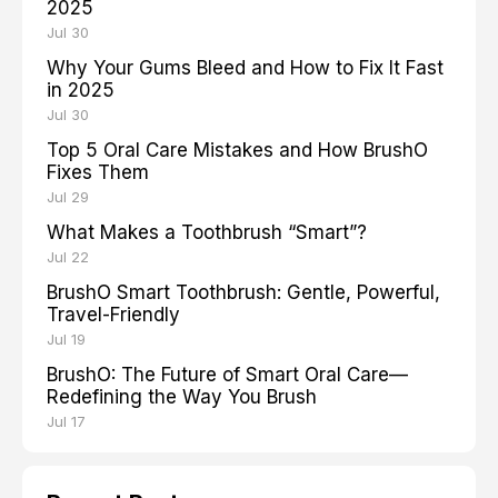
2025
Jul 30
Why Your Gums Bleed and How to Fix It Fast
in 2025
Jul 30
Top 5 Oral Care Mistakes and How BrushO
Fixes Them
Jul 29
What Makes a Toothbrush “Smart”?
Jul 22
BrushO Smart Toothbrush: Gentle, Powerful,
Travel-Friendly
Jul 19
BrushO: The Future of Smart Oral Care—
Redefining the Way You Brush
Jul 17