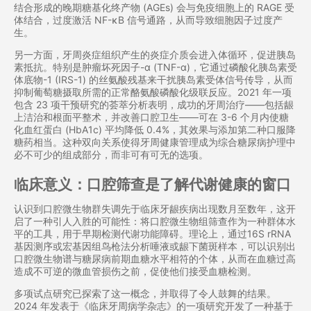
结合形成的晚期糖基化终产物 (AGEs) 会与免疫细胞上的 RAGE 受
体结合，过度激活 NF-κB 信号通路，从而导致细胞因子过度产
生。
另一方面，牙周炎症组织产生的炎症介质会进入体循环，促进胰岛
素抵抗。特别是肿瘤坏死因子-α (TNF-α)，它通过磷酸化胰岛素受
体底物-1 (IRS-1) 的丝氨酸残基来干扰胰岛素受体信号传导，从而
抑制葡萄糖摄取所需的正常酪氨酸磷酸化级联反应。2021 年一项
包含 23 项干预研究的荟萃分析表明，成功的牙周治疗——包括龈
上洁治和根面平整术，并改善口腔卫生——可在 3-6 个月内使糖
化血红蛋白 (HbA1c) 平均降低 0.4%，其效果与添加第二种口服降
糖药相当。这种双向关系使得牙周健康管理成为综合糖尿病护理中
必不可少的组成部分，而非可有可无的选项。
临床意义：口腔筛查是了解代谢健康的窗口
认识到口腔微生物群失调先于临床牙龈疾病出现数月至数年，这开
启了一种引人入胜的可能性：将口腔微生物组筛查作为一种群体水
平的工具，用于早期检测代谢功能障碍。理论上，通过16S rRNA
基因测序或宏基因组鸟枪法分析唾液或龈下菌斑样本，可以识别出
口腔微生物谱与糖尿病前期血糖水平相符的个体，从而在血糖过高
造成不可逆的微血管损伤之前，促使他们接受血糖检测。
多项试点研究已探索了这一概念，并取得了令人鼓舞的结果。
2024 年发表于《临床牙周病学杂志》的一项研究开发了一种基于