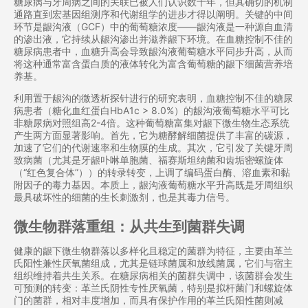
糖尿病与牙周病之间的关联已被人们认识数十年，但其确切的机制
通路直到宏基因组测序和代谢组学的进步才得以阐明。关键的中间
环节是龈沟液（GCF）中的葡萄糖浓度——龈沟液是一种源自血清
的渗出液，它持续从龈沟渗出并滋养龈下环境。在血糖控制不佳的
糖尿病患者中，血糖升高会导致龈沟液葡萄糖水平同步升高，从而
将这种通常富含蛋白质的液体转化为富含葡萄糖的龈下细菌营养培
养基。
利用置于龈沟的微透析探针进行的研究表明，血糖控制不佳的糖尿
病患者（糖化血红蛋白HbA1c > 8.0%）的龈沟液葡萄糖水平可比
非糖尿病对照组高2-4倍。这种葡萄糖富集对龈下微生物生态系统
产生两方面显著影响。首先，它为糖酵解细菌提供了丰富的碳源，
加速了它们的代谢速率和生物膜的生成。其次，它引发了关键牙周
致病菌（尤其是牙龈卟啉单胞菌、福赛斯坦纳菌和齿垢密螺旋体
（“红色复合体”））的转录转变，上调了编码蛋白酶、溶血素和黏
附因子的毒力基因。本质上，龈沟液葡萄糖水平升高既是牙周组织
最具破坏性的细菌的生长刺激剂，也是其毒力信号。
微生物群落重组：从共生到菌群失调
健康的龈下微生物群落以多样化且稳定的菌群为特征，主要由革兰
氏阳性兼性厌氧菌组成，尤其是链球菌属和放线菌属，它们与宿主
组织维持着共生关系。在糖尿病相关的菌群失调中，该菌群会发生
可预测的转变：革兰氏阴性专性厌氧菌，特别是拟杆菌门和螺旋体
门的菌群，相对丰度增加，而具有保护作用的革兰氏阳性菌则减