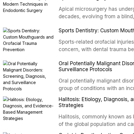
confers profound advantages t
enhanced resistanc
Apical microsurgery has underg
decades, evolving from a blind
unpredictable outcomes into a 
Sports Dentistry: Custom Mout
supported by advanced imaging,
conventional orthogr
Sports-related orofacial injurie
concern, with dental trauma b
contact and collision sports. T
Oral Potentially Malignant Diso
custom-fabricated mouthguards 
Surveillance Protocols
protection, reviews fabrication
of the dental professional in sp
Oral potentially malignant dis
group of conditions with an inc
oral squamous cell carcinoma. 
Halitosis: Etiology, Diagnosi
screening and appropriate surve
Strategies
outcomes. This review covers t
Halitosis, commonly known as ba
evidence-based management o
of the global population and c
dental practice.
consequences. This comprehens