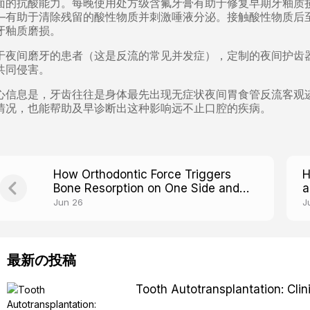
面的抗酸能力。每晚使用处方级含氟牙膏有助于修复早期牙釉质
—有助于清除残留的酸性物质并刺激唾液分泌。接触酸性物质后
牙釉质磨损。
于夜间磨牙的患者（这是反流的常见并发症），定制的夜间护齿
共同侵害。
心信息是，牙齿往往是身体最先出现无症状夜间胃食管反流客观
情况，也能帮助及早诊断出这种影响远不止口腔的疾病。
How Orthodontic Force Triggers
H
Bone Resorption on One Side and
a
Building on the Other
W
Jun 26
J
最新の投稿
Tooth Autotransplantation: Cl