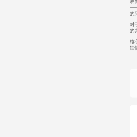
表
—
的
对
的
核
蚀