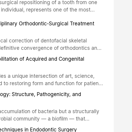
surgical repositioning of a tooth from one
 individual, represents one of the most
 restorative dentistry. Unlike dental
ciplinary Orthodontic-Surgical Treatment
egration of a titanium fixture, an
cal correction of dentofacial skeletal
definitive convergence of orthodontics and
 These procedures are indicated not merely
bilitation of Acquired and Congenital
or the restoration of functional occlusion,
es a unique intersection of art, science,
d to restoring form and function for patients
fects of the head and neck region. These
ogy: Structure, Pathogenicity, and
st challenging rehabilitation scenarios in
ccumulation of bacteria but a structurally
robial community — a biofilm — that
ral epithelia. The biofilm mode of existence
echniques in Endodontic Surgery