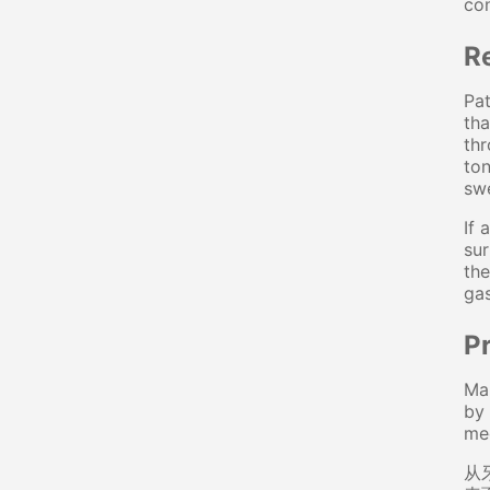
con
Re
Pat
tha
thr
ton
swe
If 
sur
the
gas
P
Man
by 
med
从