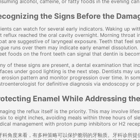
suming alcohol, caffeine, or fatty foods in the evening can
cognizing the Signs Before the Damage
ients can watch for several early indicators. Waking up with 
t reflux reached the oral cavity overnight. Morning throat ir
oat are suggestive of laryngeal exposure. Teeth that feel 
gue runs over them may indicate early enamel dissolution. S
et foods on the front teeth can signal that dentin is beco
any of these signs are present, a dental examination that inc
faces under good lighting is the next step. Dentists may u
 erosion pattern and monitor progression over time. In so
troenterologist for definitive diagnosis via endoscopy or 
rotecting Enamel While Addressing th
aging the reflux itself is the priority. This may involve li
six to eight inches, avoiding meals within three hours of sl
ical management with proton pump inhibitors or H2 recept
牙科角度来看，有多种策略可以保护脆弱的牙釉质。牙科诊所提