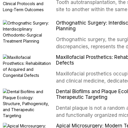
Tooth autotransplantation, the 
site to another within the same
biologically elegant solutions in
Orthognathic Surgery: Interdis
implants, which rely on osseoint
Planning
autotransplanted
Orthognathic surgery, the surgi
discrepancies, represents the 
oral and maxillofacial surgery.
Maxillofacial Prosthetics: Reha
for aesthetic enhancement but f
Defects
airway p
Maxillofacial prosthetics occupi
and clinical medicine, dedicate
with acquired or congenital de
Dental Biofilms and Plaque Ecol
patients present some of the mo
Therapeutic Targeting
all
Dental plaque is not a random a
and functionally organized mic
adheres to tooth surfaces and o
Apical Microsurgery: Modern T