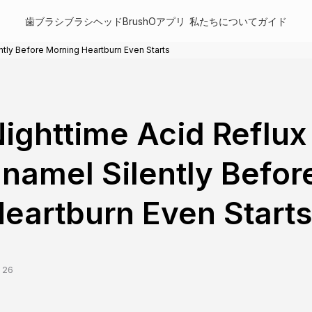
歯ブラシ
ブラシヘッド
BrushOアプリ
私たちについて
ガイド
ntly Before Morning Heartburn Even Starts
ighttime Acid Reflux
namel Silently Befor
eartburn Even Starts
 26