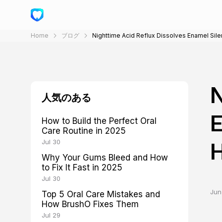
Home
ブログ
Nighttime Acid Reflux Dissolves Enamel Sile
N
人気のある
E
How to Build the Perfect Oral
Care Routine in 2025
Jul 30
H
Why Your Gums Bleed and How
to Fix It Fast in 2025
Jul 30
Jun
Top 5 Oral Care Mistakes and
How BrushO Fixes Them
Jul 29