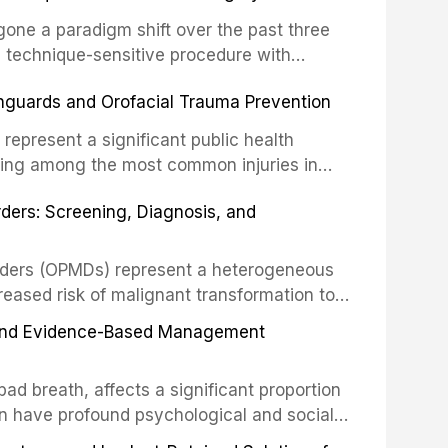
o resident microorganisms, including
one a paradigm shift over the past three
, technique-sensitive procedure with
precision-driven microsurgical intervention
hguards and Orofacial Trauma Prevention
 illumination, and biomaterials. When
s represent a significant public health
eing among the most common injuries in
his article examines the evidence supporting
rders: Screening, Diagnosis, and
as the gold standard for orofacial
 techniques, and discusses the broader role
orts medicine.
orders (OPMDs) represent a heterogeneous
reased risk of malignant transformation to
Early detection through systematic
s, and Evidence-Based Management
illance can significantly improve patient
he clinical features, diagnostic workup, and
d breath, affects a significant proportion
f the most common OPMDs encountered in
an have profound psychological and social
ive review explores the multifactorial