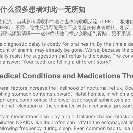
什么很多患者对此一无所知
性反流，当其影响咽喉和气道时也称为喉咽反流（LPR），极难
GERD）不同，隐性反流可能完全不会引起任何食管症状。相反
嘶哑或频繁清嗓——这些症状他们很少会联想到胃酸，更不用说
s diagnostic delay is costly for oral health. By the time a de
ount of enamel may already be gone. Worse, because the p
tially resist the suggestion that reflux is the cause. The co
 answer: "Your teeth are telling a different story."
edical Conditions and Medications Tha
eral factors increase the likelihood of nocturnal reflux. Ob
hing stomach contents upward. Hiatal hernias, in which a 
phragm, compromise the lower esophageal sphincter's abili
monal relaxation of the sphincter with mechanical pressur
tain medications also play a role. Calcium channel blocker
incter. NSAIDs like ibuprofen can irritate the esophageal 
llowing frequency during sleep. Even common habits like e