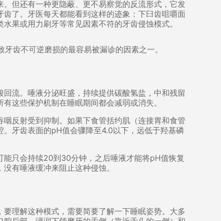
来。但还有一种更隐蔽、更不易察觉的反流形式，它发
牙齿了。牙医每天都能看到这样的迹象：下臼齿咀嚼面
类水果或用力刷牙等常见因素不符的牙齿侵蚀模式。
是导致牙齿不可逆磨损的最容易被漏诊的因素之一。
酸回流。唾液分泌旺盛，持续提供碳酸氢盐，中和残留
所有这些保护机制在睡眠期间都会减弱或消失。
吞咽反射受到抑制。如果下食管括约肌（连接胃和食管
。牙齿表面的pH值会骤降至4.0以下，远低于羟基磷
能只会持续20到30分钟，之后唾液才能将pH值恢复
，没有唾液缓冲来阻止这种侵蚀。
，要理解这种模式，需要简要了解一下睡眠姿势。大多