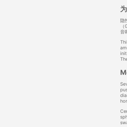
为
隐
（
音
Thi
am
ini
The
M
Sev
pus
dia
hor
Cer
sph
swa