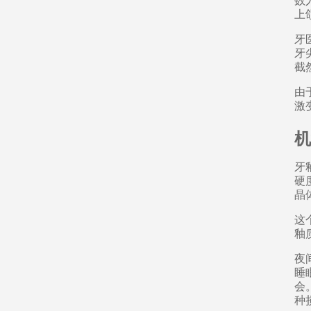
数
上
牙
牙
截
由
激
机
牙
硬
晶
这
釉
夜
睡
会
种