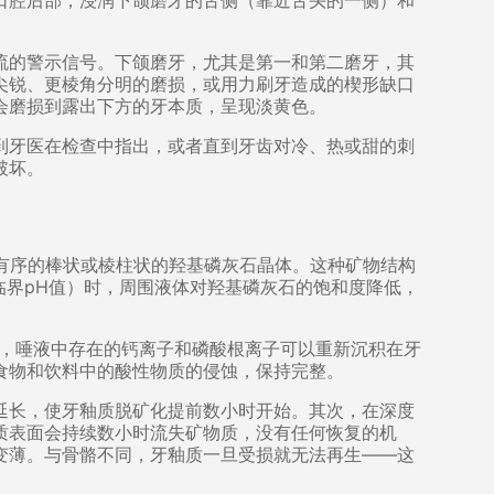
口腔后部，浸润下颌磨牙的舌侧（靠近舌头的一侧）和
流的警示信号。下颌磨牙，尤其是第一和第二磨牙，其
尖锐、更棱角分明的磨损，或用力刷牙造成的楔形缺口
至会磨损到露出下方的牙本质，呈现淡黄色。
到牙医在检查中指出，或者直到牙齿对冷、热或甜的刺
破坏。
有序的棒状或棱柱状的羟基磷灰石晶体。这种矿物结构
临界pH值）时，周围液体对羟基磷灰石的饱和度降低，
时，唾液中存在的钙离子和磷酸根离子可以重新沉积在牙
食物和饮料中的酸性物质的侵蚀，保持完整。
延长，使牙釉质脱矿化提前数小时开始。其次，在深度
质表面会持续数小时流失矿物质，没有任何恢复的机
变薄。与骨骼不同，牙釉质一旦受损就无法再生——这