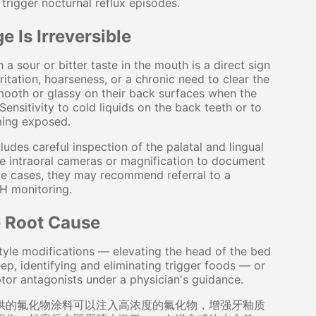
 trigger nocturnal reflux episodes.
 Is Irreversible
a sour or bitter taste in the mouth is a direct sign
ritation, hoarseness, or a chronic need to clear the
smooth or glassy on their back surfaces when the
ensitivity to cold liquids on the back teeth or to
ming exposed.
ludes careful inspection of the palatal and lingual
se intraoral cameras or magnification to document
me cases, they may recommend referral to a
pH monitoring.
e Root Cause
festyle modifications — elevating the head of the bed
eep, identifying and eliminating trigger foods — or
or antagonists under a physician's guidance.
供的氟化物涂料可以注入高浓度的氟化物，增强牙釉质