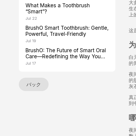
大
What Makes a Toothbrush
生
“Smart”?
上
Jul 22
BrushO Smart Toothbrush: Gentle,
这
Powerful, Travel-Friendly
Jul 19
为
BrushO: The Future of Smart Oral
Care—Redefining the Way You
白
Brush
的
Jul 17
夜
的
バック
灰
真
到
哪
夜