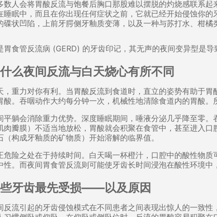
多数人会将胃酸反流与饱餐后胸口那股难以摆脱的灼烧感联系起
在睡眠中，而且在你出现任何症状之前，它就已经开始侵蚀你的
的碟状凹陷，上前牙腭侧牙釉质变薄，以及一种与苏打水、柑橘
是胃食管反流病 (GERD) 的牙齿印记，其无声的夜间变异型
什么夜间反流与白天烧心有所不同
天，重力对你有利。当胃酸反流到食道时，直立的姿势有助于胃
胃酸。吞咽动作大约每分钟一次，机械性地清除食道内的胃酸。
间平躺会消除重力优势。深度睡眠期间，唾液分泌几乎降至零。
肌肉瓣膜）不适当地放松，胃酸就会积聚在食管中，甚至进入口腔
石（构成牙釉质的矿物质）开始溶解的临界值。
正危险之处在于持续时间。白天喝一杯橙汁，口腔中的酸性物质可
中性。而夜间胃食管反流则可能使牙齿长时间浸泡在酸性环境中
些牙齿最先受损——以及原因
间反流引起的牙齿侵蚀模式在不同患者之间表现出惊人的一致性