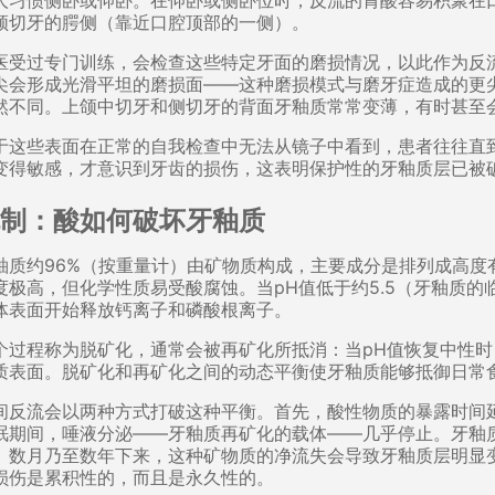
人习惯侧卧或仰卧。在仰卧或侧卧位时，反流的胃酸容易积聚在
颌切牙的腭侧（靠近口腔顶部的一侧）。
医受过专门训练，会检查这些特定牙面的磨损情况，以此作为反
尖会形成光滑平坦的磨损面——这种磨损模式与磨牙症造成的更
​​然不同。上颌中切牙和侧切牙的背面牙釉质常常变薄，有时甚
于这些表面在正常的自我检查中无法从镜子中看到，患者往往直
变得敏感，才意识到牙齿的损伤，这表明保护性的牙釉质层已被
制：酸如何破坏牙釉质
釉质约96%（按重量计）由矿物质构成，主要成分是排列成高度
度极高，但化学性质易受酸腐蚀。当pH值低于约5.5（牙釉质的
体表面开始释放钙离子和磷酸根离子。
个过程称为脱矿化，通常会被再矿化所抵消：当pH值恢复中性
质表面。脱矿化和再矿化之间的动态平衡使牙釉质能够抵御日常
间反流会以两种方式打破这种平衡。首先，酸性物质的暴露时间
眠期间，唾液分泌——牙釉质再矿化的载体——几乎停止。牙釉
。数月乃至数年下来，这种矿物质的净流失会导致牙釉质层明显
损伤是累积性的，而且是永久性的。