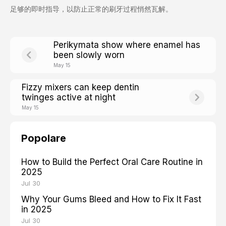
足够的即时指导，以防止正常的刷牙过程悄然瓦解。
Perikymata show where enamel has
been slowly worn
May 15
Fizzy mixers can keep dentin
twinges active at night
May 15
Popolare
How to Build the Perfect Oral Care Routine in
2025
Jul 30
Why Your Gums Bleed and How to Fix It Fast
in 2025
Jul 30