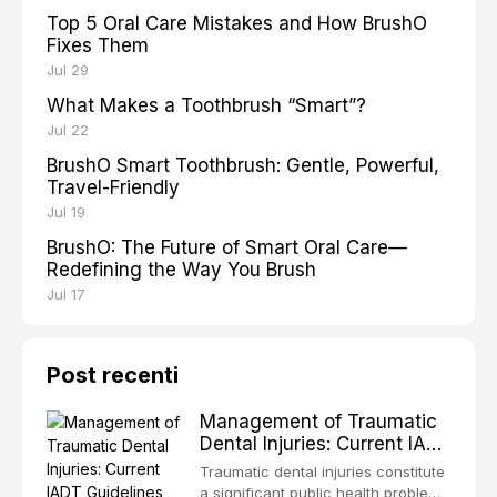
Top 5 Oral Care Mistakes and How BrushO
Fixes Them
Jul 29
What Makes a Toothbrush “Smart”?
Jul 22
BrushO Smart Toothbrush: Gentle, Powerful,
Travel-Friendly
Jul 19
BrushO: The Future of Smart Oral Care—
Redefining the Way You Brush
Jul 17
Post recenti
Management of Traumatic
Dental Injuries: Current IADT
Guidelines and Clinical
Traumatic dental injuries constitute
Protocols
a significant public health problem,