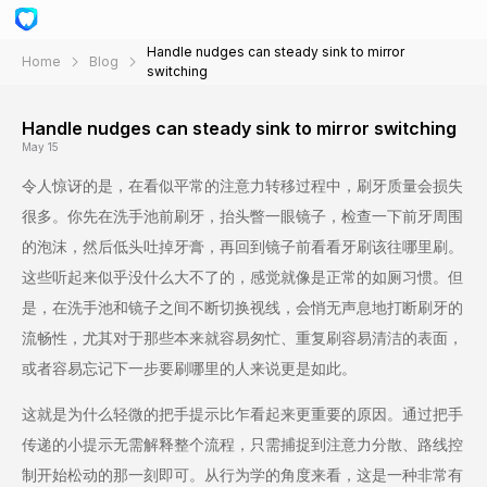
Handle nudges can steady sink to mirror
Home
Blog
switching
Handle nudges can steady sink to mirror switching
May 15
令人惊讶的是，在看似平常的注意力转移过程中，刷牙质量会损失
很多。你先在洗手池前刷牙，抬头瞥一眼镜子，检查一下前牙周围
的泡沫，然后低头吐掉牙膏，再回到镜子前看看牙刷该往哪里刷。
这些听起来似乎没什么大不了的，感觉就像是正常的如厕习惯。但
是，在洗手池和镜子之间不断切换视线，会悄无声息地打断刷牙的
流畅性，尤其对于那些本来就容易匆忙、重复刷容易清洁的表面，
或者容易忘记下一步要刷哪里的人来说更是如此。
这就是为什么轻微的把手提示比乍看起来更重要的原因。通过把手
传递的小提示无需解释整个流程，只需捕捉到注意力分散、路线控
制开始松动的那一刻即可。从行为学的角度来看，这是一种非常有