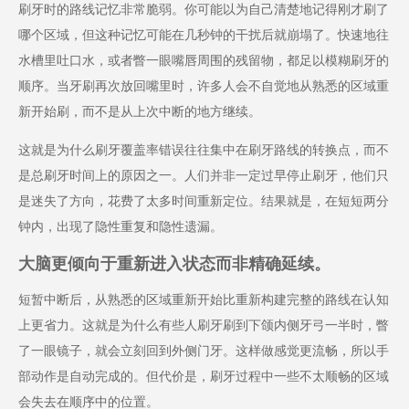
刷牙时的路线记忆非常脆弱。你可能以为自己清楚地记得刚才刷了
哪个区域，但这种记忆可能在几秒钟的干扰后就崩塌了。快速地往
水槽里吐口水，或者瞥一眼嘴唇周围的残留物，都足以模糊刷牙的
顺序。当牙刷再次放回嘴里时，许多人会不自觉地从熟悉的区域重
新开始刷，而不是从上次中断的地方继续。
这就是为什么刷牙覆盖率错误往往集中在刷牙路线的转换点，而不
是总刷牙时间上的原因之一。人们并非一定过早停止刷牙，他们只
是迷失了方向，花费了太多时间重新定位。结果就是，在短短两分
钟内，出现了隐性重复和隐性遗漏。
大脑更倾向于重新进入状态而非精确延续。
短暂中断后，从熟悉的区域重新开始比重新构建完整的路线在认知
上更省力。这就是为什么有些人刷牙刷到下颌内侧牙弓一半时，瞥
了一眼镜子，就会立刻回到外侧门牙。这样做感觉更流畅，所以手
部动作是自动完成的。但代价是，刷牙过程中一些不太顺畅的区域
会失去在顺序中的位置。