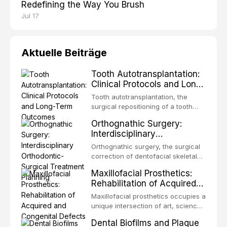
Redefining the Way You Brush
Jul 17
Aktuelle Beiträge
Tooth Autotransplantation:
Clinical Protocols and Long-
Term Outcomes
Tooth autotransplantation, the
surgical repositioning of a tooth
from one site to another within the
Orthognathic Surgery:
same individual, represents one of
Interdisciplinary
the most biologically elegant
Orthodontic-Surgical
solutions in restorative dentistry.
Orthognathic surgery, the surgical
Treatment Planning
Unlike dental implants, which rely
correction of dentofacial skeletal
on osseointegration of a titanium
discrepancies, represents the
Maxillofacial Prosthetics:
fixture, an autotransplanted
definitive convergence of
Rehabilitation of Acquired
orthodontics and oral and
and Congenital Defects
maxillofacial surgery. These
Maxillofacial prosthetics occupies a
procedures are indicated not
unique intersection of art, science,
merely for aesthetic enhancement
and clinical medicine, dedicated to
Dental Biofilms and Plaque
but for the restoration of functional
restoring form and function for