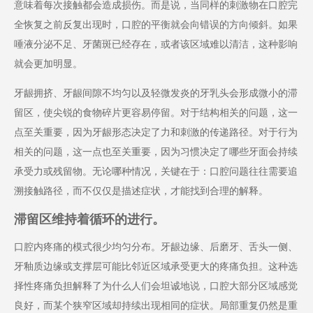
意味着每次接触都会造成损伤。而是说，当同样的刺激物在口腔完
全恢复之前反复出现时，口腔的平衡就会向错误的方向倾斜。如果
唾液分泌不足、牙菌斑已经存在，或者该区域难以清洁，这种影响
就会更加明显。
牙龈拥挤、牙龈间隙不均匀以及轻微发炎的牙乳头会形成微小的滞
留区，使尖锐的食物碎片更容易停留。对于结构相关的问题，这一
点至关重要，因为牙龈形态决定了力和刺激的传递路径。对于行为
相关的问题，这一点也至关重要，因为习惯决定了哪些牙面会持续
承受力或残留物。无论哪种情况，关键在于：口腔问题往往需要追
溯接触路径，而不仅仅是描述症状，才能找到合理的解释。
滞留区维持着循环的进行。
口腔内疼痛的模式很少均匀分布。牙龈边缘、后磨牙、舌头一侧、
牙釉质边缘或支撑层可能比邻近区域承受更大的疼痛负担。这种选
择性疼痛负担解释了为什么人们会坦诚地说，口腔大部分区域感觉
良好，而某个狭窄区域却持续出现相同的症状。局部重复仍然是重