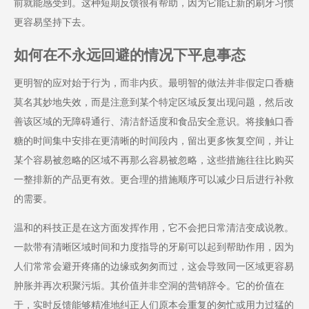
前就能感受到。这种短期反馈很有帮助，因为它能让新的刷牙习惯
更容易坚持下去。
如何在不永远回避的情况下平息事态
更明智的应对始于行为，而非内疚。最明智的做法并非假定口香糖
莫名其妙地失效，而是注意到某个特定区域反复出现问题，然后改
善该区域的无障碍通行、清洁舒适度和食品安全意识。将接触口香
糖的时间集中安排在更清晰的时间段内，留出更多恢复空间，并让
某个容易被忽略的区域不再那么容易被忽略，这些措施往往比购买
一整排新的产品更有效。更合理的措施顺序可以减少日后进行补救
的需要。
温和的科技正是在这方面发挥作用，它不会把日常清洁变成说教。
一款带有清晰区域时间和力度指导的牙刷可以起到帮助作用，因为
人们常常会避开疼痛的边缘或匆匆而过，这会导致同一区域更容易
肿胀并再次积聚污垢。其价值并非空洞的营销辞令。它的价值在
于，实时反馈能够精准地纠正人们原本会重复的匆忙或用力过猛的