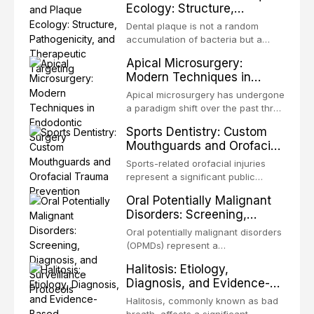
Ecology: Structure,
occlusion, airway p
patients with acquired or
Pathogenicity, and
congenital defects of the head and
Dental plaque is not a random
Therapeutic Targeting
neck region. These patients
accumulation of bacteria but a
present some of the most
structurally and functionally
Apical Microsurgery:
challenging rehabilitation scenarios
organized microbial community — a
Modern Techniques in
in all
biofilm — that adheres to tooth
Endodontic Surgery
surfaces and oral epithelia. The
Apical microsurgery has undergone
biofilm mode of existence confers
a paradigm shift over the past three
profound advantages to resident
decades, evolving from a blind,
Sports Dentistry: Custom
microorganisms, including
technique-sensitive procedure with
Mouthguards and Orofacial
enhanced resistanc
unpredictable outcomes into a
Trauma Prevention
precision-driven microsurgical
Sports-related orofacial injuries
intervention supported by
represent a significant public
advanced imaging, illumination, and
health concern, with dental trauma
Oral Potentially Malignant
biomaterials. When conventional
being among the most common
Disorders: Screening,
orthogr
injuries in contact and collision
Diagnosis, and Surveillance
sports. This article examines the
Oral potentially malignant disorders
Protocols
evidence supporting custom-
(OPMDs) represent a
fabricated mouthguards as the gold
heterogeneous group of conditions
Halitosis: Etiology,
standard for orofacial protection,
with an increased risk of malignant
Diagnosis, and Evidence-
reviews fabrication techniques,
transformation to oral squamous
Based Management
and discusses the broader role of
cell carcinoma. Early detection
Halitosis, commonly known as bad
the dental professional in sports
Strategies
through systematic screening and