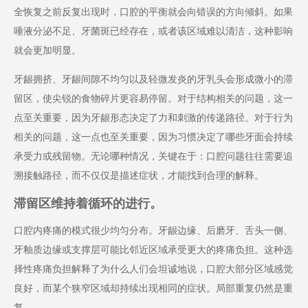
全恢复之前反复出现时，口腔的平衡就会向错误的方向倾斜。如果
唾液分泌不足、牙菌斑已经存在，或者该区域难以清洁，这种影响
就会更加明显。
牙龈拥挤、牙龈间隙不均匀以及轻微发炎的牙乳头会形成微小的滞
留区，使尖锐的食物碎片更容易停留。对于结构相关的问题，这一
点至关重要，因为牙龈形态决定了力和刺激的传递路径。对于行为
相关的问题，这一点也至关重要，因为习惯决定了哪些牙面会持续
承受力或残留物。无论哪种情况，关键在于：口腔问题往往需要追
溯接触路径，而不仅仅是描述症状，才能找到合理的解释。
滞留区维持着循环的进行。
口腔内疼痛的模式很少均匀分布。牙龈边缘、后磨牙、舌头一侧、
牙釉质边缘或支撑层可能比邻近区域承受更大的疼痛负担。这种选
择性疼痛负担解释了为什么人们会坦诚地说，口腔大部分区域感觉
良好，而某个狭窄区域却持续出现相同的症状。局部重复仍然是重
复。