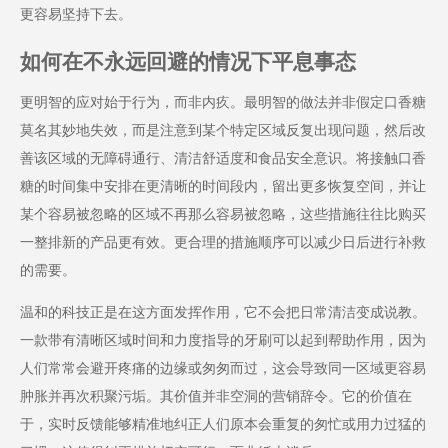
更容易坚持下去。
如何在不永远回避的情况下平息事态
更明智的应对始于行为，而非内疚。最明智的做法并非假定口香糖
莫名其妙地失效，而是注意到某个特定区域反复出现问题，然后改
善该区域的无障碍通行、清洁舒适度和食品安全意识。将接触口香
糖的时间集中安排在更清晰的时间段内，留出更多恢复空间，并让
某个容易被忽略的区域不再那么容易被忽略，这些措施往往比购买
一整排新的产品更有效。更合理的措施顺序可以减少日后进行补救
的需要。
温和的科技正是在这方面发挥作用，它不会把日常清洁变成说教。
一款带有清晰区域时间和力度指导的牙刷可以起到帮助作用，因为
人们常常会避开疼痛的边缘或匆匆而过，这会导致同一区域更容易
肿胀并再次积聚污垢。其价值并非空洞的营销辞令。它的价值在
于，实时反馈能够精准地纠正人们原本会重复的匆忙或用力过猛的