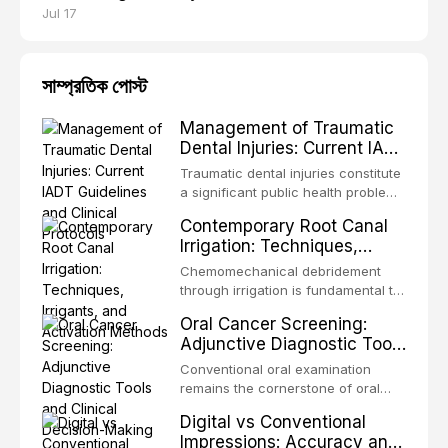
Jul 17
সাম্প্রতিক পোস্ট
Management of Traumatic
Dental Injuries: Current IADT
Guidelines and Clinical
Traumatic dental injuries constitute
Protocols
a significant public health problem,
particularly among children and
Contemporary Root Canal
adolescents, with approximately
Irrigation: Techniques,
one-third of individuals
Irrigants, and Activation
experiencing a dental trauma
Chemomechanical debridement
Methods
before adulthood. The International
through irrigation is fundamental to
Association of Dental Traumatology
endodontic success, eliminating
Oral Cancer Screening:
periodically updates evidence-
microorganisms, dissolving organic
Adjunctive Diagnostic Tools
based guidelines for the
tissue, and removing the smear
and Clinical Decision-
management of these injuries. This
layer from the complex root canal
Conventional oral examination
article synthesizes the current IADT
Making
system. This article reviews
remains the cornerstone of oral
recommendations, covering crown
contemporary irrigation protocols,
cancer screening, but adjunctive
fractures, luxation injuries, root
Digital vs Conventional
compares the properties and
diagnostic tools have been
fractures, and avulsion, and
Impressions: Accuracy and
efficacy of sodium hypochlorite,
developed to improve the detection