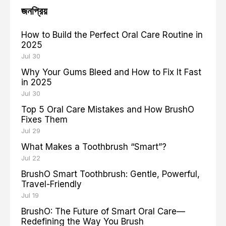
জনপ্রিয়
How to Build the Perfect Oral Care Routine in
2025
Jul 30
Why Your Gums Bleed and How to Fix It Fast
in 2025
Jul 30
Top 5 Oral Care Mistakes and How BrushO
Fixes Them
Jul 29
What Makes a Toothbrush “Smart”?
Jul 22
BrushO Smart Toothbrush: Gentle, Powerful,
Travel-Friendly
Jul 19
BrushO: The Future of Smart Oral Care—
Redefining the Way You Brush