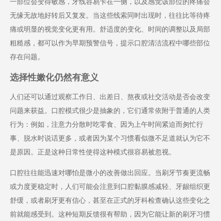
一部位会变得敏感，牙线容易卡在一侧，以及感觉该部位的疼痛会
无缘无故地好转后又复发。当这些线索同时出现时，往往比等待疼
痛或明显的视觉变化更有用。舒适度的变化、时间的调整以及局部
粗糙感，都可以作为早期预警信号，提示口腔清洁流程中哪些部位
存在问题。
选择性嫩化仍然有意义
人们还可以通过观察工作日、出差日、熬夜或社交活动是否会改变
问题来获益。口腔模式很少是抽象的，它们通常依附于普通的人类
行为：例如，注意力分散时吃零食、因为上午时间紧迫而匆忙行
事、脱水时说话更多，或者因为某个习惯看似微不足道就认为它不
是原因。正是这种日常性使得这种模式很容易被忽视。
口腔往往能迅速对哪怕是微小的改善做出回应。当刷牙节奏更流畅
或力度更稳定时，人们可能会注意到口腔黏膜感减轻、牙龈组织更
舒缓，或者刷牙更有信心，甚至在正式的牙科检查确认这些变化之
前就能感受到。这种短期反馈很有帮助，因为它能让新的刷牙习惯