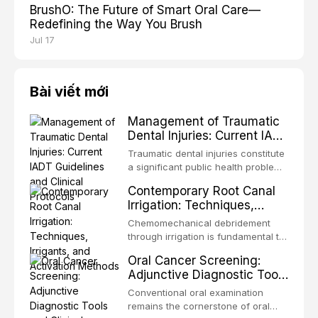
BrushO: The Future of Smart Oral Care—
Redefining the Way You Brush
Jul 17
Bài viết mới
Management of Traumatic
Dental Injuries: Current IADT
Guidelines and Clinical
Traumatic dental injuries constitute
Protocols
a significant public health problem,
particularly among children and
Contemporary Root Canal
adolescents, with approximately
Irrigation: Techniques,
one-third of individuals
Irrigants, and Activation
experiencing a dental trauma
Chemomechanical debridement
Methods
before adulthood. The International
through irrigation is fundamental to
Association of Dental Traumatology
endodontic success, eliminating
Oral Cancer Screening:
periodically updates evidence-
microorganisms, dissolving organic
Adjunctive Diagnostic Tools
based guidelines for the
tissue, and removing the smear
and Clinical Decision-
management of these injuries. This
layer from the complex root canal
Conventional oral examination
article synthesizes the current IADT
Making
system. This article reviews
remains the cornerstone of oral
recommendations, covering crown
contemporary irrigation protocols,