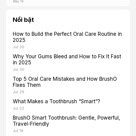
May 14
Nổi bật
How to Build the Perfect Oral Care Routine in
2025
Jul 30
Why Your Gums Bleed and How to Fix It Fast
in 2025
Jul 30
Top 5 Oral Care Mistakes and How BrushO
Fixes Them
Jul 29
What Makes a Toothbrush “Smart”?
Jul 22
BrushO Smart Toothbrush: Gentle, Powerful,
Travel-Friendly
Jul 19