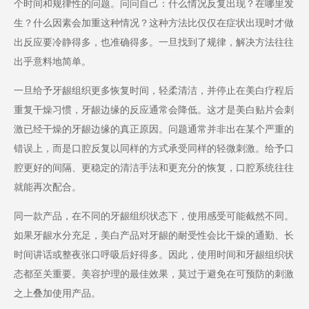
个时间和规律性的问题。问问自己：什么情况反复出现？在哪里发
生？什么因素会加重这种情况？这种方法比仅仅在症状出现时才做
出反应要冷静得多，也准确得多。一旦找到了规律，解决方法往往
出乎意料地简单。
一旦给予牙龈组织更多恢复时间，轻柔清洁，并停止在美白疗程后
重复干燥习惯，牙龈边缘的反应通常会降低。这才是美白贴片会刺
激已经干燥的牙龈边缘的真正原因。问题通常并非出在某个严重的
错误上，而是口腔反复以同样的方式承受同样的轻微刺激。给予口
腔更好的间隔、更稳定的清洁手法和更充分的恢复，口腔系统往往
就能再次配合。
同一款产品，在不同的牙龈组织状态下，使用感受可能截然不同。
如果牙龈水分充足，美白产品对牙龈的耐受性会比干燥的通勤、长
时间讲话或整夜张口呼吸后好得多。因此，使用时间和牙龈组织状
态都至关重要。美容护理的最佳效果，莫过于避免在可预防的刺激
之上叠加使用产品。