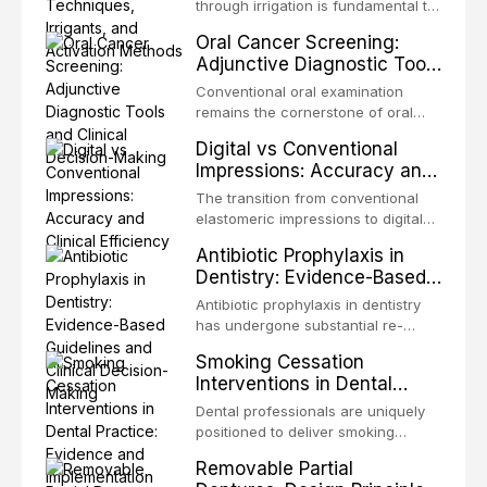
Methods
before adulthood. The International
through irrigation is fundamental to
Association of Dental Traumatology
endodontic success, eliminating
Oral Cancer Screening:
periodically updates evidence-
microorganisms, dissolving organic
Adjunctive Diagnostic Tools
based guidelines for the
tissue, and removing the smear
and Clinical Decision-
management of these injuries. This
layer from the complex root canal
Conventional oral examination
article synthesizes the current IADT
Making
system. This article reviews
remains the cornerstone of oral
recommendations, covering crown
contemporary irrigation protocols,
cancer screening, but adjunctive
fractures, luxation injuries, root
Digital vs Conventional
compares the properties and
diagnostic tools have been
fractures, and avulsion, and
Impressions: Accuracy and
efficacy of sodium hypochlorite,
developed to improve the detection
discusses emergency management
Clinical Efficiency
EDTA, chlorhexidine, and newer
of potentially malignant disorders
The transition from conventional
protocols, splinting techniques,
irrigants, and evaluates activation
and early malignancy. This article
elastomeric impressions to digital
follow-up regimens, and factors
techniques including passive
evaluates the evidence supporting
intraoral scanning represents one
influencing long-term prognosis.
ultrasonic irrigation, sonic
Antibiotic Prophylaxis in
toluidine blue staining,
of the most significant
activation, laser-activated irrigation,
Dentistry: Evidence-Based
autofluorescence devices,
technological shifts in restorative
and negative pressure systems.
Guidelines and Clinical
chemiluminescence, brush biopsy,
dentistry. This article compares the
Antibiotic prophylaxis in dentistry
and salivary biomarkers as
Decision-Making
accuracy, clinical efficiency,
has undergone substantial re-
adjuncts to visual and tactile
patient acceptance, and cost-
evaluation over the past two
examination, discusses their
Smoking Cessation
effectiveness of digital versus
decades, driven by evolving
sensitivity and specificity, and
Interventions in Dental
conventional impression
evidence on the risk of distant site
provides a practical framework for
Practice: Evidence and
techniques across various clinical
infections, growing concerns about
Dental professionals are uniquely
incorporating these tools into
applications including single
Implementation
antimicrobial resistance, and the
positioned to deliver smoking
clinical practice while avoiding
crowns, fixed partial dentures, and
recognition of adverse drug
cessation interventions due to the
over-referral and unnecessary
implant-supported restorations,
Removable Partial
reactions. This article reviews
frequent and regular nature of
patient anxiety.