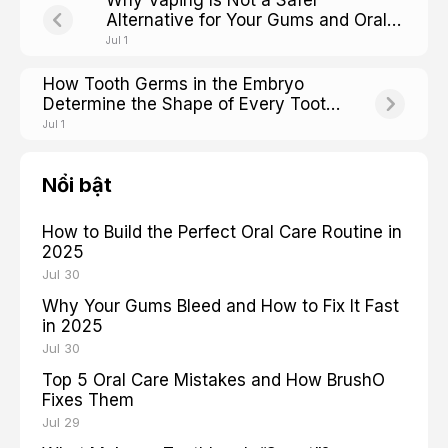
Why Vaping Is Not a Safer
Alternative for Your Gums and Oral
Soft Tissues
Jul 1
How Tooth Germs in the Embryo
Determine the Shape of Every Tooth
You Will Ever Have
Jul 1
Nổi bật
How to Build the Perfect Oral Care Routine in
2025
Jul 30
Why Your Gums Bleed and How to Fix It Fast
in 2025
Jul 30
Top 5 Oral Care Mistakes and How BrushO
Fixes Them
Jul 29