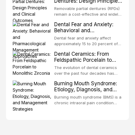
drawing on recent systematic
Dentures: Design Principles
current evidence-based guidelines
dental visits and the visible oral
reviews and clinical studies.
and Clinical Outcomes
from the American Heart
consequences of tobacco use.
Removable partial dentures (RPDs)
Association, the National Institute
Evidence demonstrates that even
remain a cost-effective and widely
for Health and Care Excellence
brief advice from a dental
used prosthetic solution for partially
(NICE), and other authoritative
Dental Fear and Anxiety:
practitioner can significantly
edentulous patients. Despite the
bodies regarding prophylaxis for
Behavioral and
increase quit rates. This article
increasing popularity of implant-
infective endocarditis and
Pharmacological
reviews the current evidence base
supported restorations, RPDs
Dental fear and anxiety affect
prosthetic joint infections, and
for smoking cessation interventions
Management Approaches
continue to serve a substantial
approximately 15 to 20 percent of
discusses clinical decision-making
in dental settings, outlines the 5As
patient population. This article
the adult population, with a smaller
in the context of
framework, and discusses the
Dental Ceramics: From
examines the fundamental
subset meeting criteria for specific
immunosuppression, cardiac
integration of pharmacotherapy,
Feldspathic Porcelain to
principles of RPD design, including
phobia. These conditions lead to
devices, and other special patient
behavioral counseling, and referral
Monolithic Zirconia
Kennedy classification,
avoidance of dental care,
The evolution of dental ceramics
populations.
pathways into routine dental
biomechanical considerations, and
deterioration of oral health, and
over the past four decades has
practice.
component selection, and reviews
reduced quality of life. This article
transformed restorative dentistry,
long-term clinical outcomes
Burning Mouth Syndrome:
reviews the epidemiology and
offering increasingly esthetic,
regarding patient satisfaction,
Etiology, Diagnosis, and
etiology of dental fear and anxiety,
durable, and biocompatible options.
abutment tooth survival, and the
Management Strategies
describes validated assessment
From traditional feldspathic
Burning mouth syndrome (BMS) is a
impact on oral health-related
tools, and provides an evidence-
porcelain to modern high-
chronic intraoral pain condition
quality of life.
based framework for behavioral
translucency zirconia, each
characterized by a persistent
interventions, communication
ceramic class presents distinct
burning sensation in the absence
strategies, and pharmacological
indications, advantages, and
of identifiable mucosal pathology.
approaches including nitrous oxide
limitations. This article traces the
Affecting predominantly
sedation, oral sedation, and
development of dental ceramics,
postmenopausal women, BMS