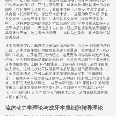
个同样重要的功能：它们是感觉细胞。成牙本质细胞是细长的极化
细胞，排列在整个牙髓壁上，其细胞体位于牙髓-牙本质交界处，
其突起（托姆斯纤维）穿过牙本质小管，一直延伸到牙本质-牙釉
质交界处（在冠部牙本质中）或牙骨质交界处（在根部牙本质
中）。这种解剖结构使得成牙本质细胞的突起能够直接感知任何到
达牙本质的刺激——无论是来自口腔（通过牙釉质裂纹或牙龈萎缩
暴露牙根表面）还是来自牙髓侧——无论是热刺激、化学刺激还是
渗透刺激。
牙本质细胞突起并非仅仅是被动的结构延伸，而是一个精密的感官
天线。牙本质细胞突起的细胞膜表达TRP通道、嘌呤能受体（P2X
和P2Y家族）以及电压门控钠通道，这些受体均能响应刺激产生电
信号。当冷刺激接触暴露的牙本质时，牙本质液温度的下降会激活
牙本质细胞突起上的TRPM8通道，导致钙离子内流，从而使细胞
膜去极化。这种去极化可以沿着牙本质细胞突起传播至细胞体，并
且至关重要的是，它可以触发牙本质细胞释放ATP（三磷酸腺
苷）。细胞外ATP随后激活牙髓中三叉神经纤维末梢上的嘌呤能受
体，从而完成感觉转导链。 “成牙本质细胞-ATP-牙髓神经”通路现
在被认为是牙本质敏感的主要机制，是对较早的“流体动力学理
论”（即热刺激引起牙本质小管内的液体运动，从而直接刺激神经
末梢）的补充。
流体动力学理论与成牙本质细胞转导理论