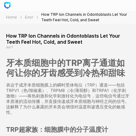
How TRP Ion Channels in Odontoblasts Let Your
Home
Блог
Teeth Feel Hot, Cold, and Sweet
How TRP Ion Channels in Odontoblasts Let Your
Teeth Feel Hot, Cold, and Sweet
Jul 1
牙本质细胞中的TRP离子通道如
何让你的牙齿感受到冷热和甜味
表达于成牙本质细胞膜上的瞬时受体电位（TRP）通道——包括
TRPV1（热/辣椒素）、TRPM8（冷/薄荷醇）和TRPA1（化学刺
激物）——将热刺激和化学刺激转化为电信号，这些电信号通过牙
本质液的流动传播，并直接传递成牙本质细胞与神经之间的信号。
这解释了为什么暴露的牙本质会增强对温度和渗透压变化的敏感
性。
TRP超家族：细胞膜中的分子温度计