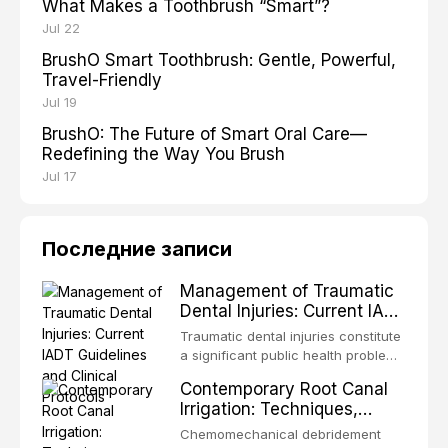
What Makes a Toothbrush “Smart”?
Jul 22
BrushO Smart Toothbrush: Gentle, Powerful,
Travel-Friendly
Jul 19
BrushO: The Future of Smart Oral Care—
Redefining the Way You Brush
Jul 17
Последние записи
Management of Traumatic
Dental Injuries: Current IADT
Guidelines and Clinical
Traumatic dental injuries constitute
Protocols
a significant public health problem,
particularly among children and
Contemporary Root Canal
adolescents, with approximately
Irrigation: Techniques,
one-third of individuals
Irrigants, and Activation
experiencing a dental trauma
Chemomechanical debridement