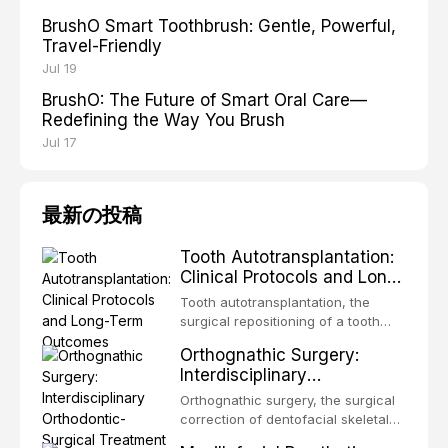
BrushO Smart Toothbrush: Gentle, Powerful,
Travel-Friendly
Jul 19
BrushO: The Future of Smart Oral Care—
Redefining the Way You Brush
Jul 17
最新の投稿
Tooth Autotransplantation:
Clinical Protocols and Long-
Term Outcomes
Tooth autotransplantation, the
surgical repositioning of a tooth
from one site to another within the
Orthognathic Surgery:
same individual, represents one of
Interdisciplinary
the most biologically elegant
Orthodontic-Surgical
solutions in restorative dentistry.
Orthognathic surgery, the surgical
Treatment Planning
Unlike dental implants, which rely
correction of dentofacial skeletal
on osseointegration of a titanium
discrepancies, represents the