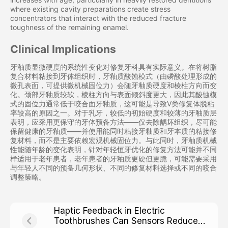
where existing cavity preparations create stress
concentrators that interact with the reduced fracture
toughness of the remaining enamel.
Clinical Implications
牙釉质显微硬度的系统性变化对修复牙科具有实际意义。在将树脂
复合材料粘接到牙体组织时，牙釉质酸蚀模式（由磷酸处理形成的
微孔表面，可提供微机械固位力）会随牙釉质硬度和棱柱方向而变
化。颈部牙釉质较软，棱柱方向与表面倾斜度更大，因此其酸蚀模
式的固位力通常低于咬合面牙釉质，这可能是导致V类修复体脱粘
率较高的原因之一。对于乳牙，较低的初始硬度和较薄的牙釉质层
表明，应采用更保守的牙体预备方法——仅去除龋坏组织，尽可能
保留健康的牙釉质——并使用能同时粘接牙釉质和牙本质的粘接修
复材料，而不是主要依赖宏观机械固位力。与此同时，牙釉质机械
性能随年龄的变化表明，针对年轻恒牙优化的修复方法可能并不同
样适用于老年患者，老年患者的牙釉质更硬但更脆，可能需要采用
与年轻人不同的预备几何形状、不同的修复材料选择或不同的咬合
调整策略。
Haptic Feedback in Electric
Toothbrushes Can Sensors Reduce