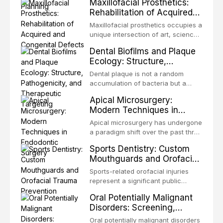
Maxillofacial Prosthetics:
fixture, an autotransplanted
definitive convergence of
Rehabilitation of Acquired
orthodontics and oral and
and Congenital Defects
maxillofacial surgery. These
Maxillofacial prosthetics occupies a
procedures are indicated not
unique intersection of art, science,
merely for aesthetic enhancement
and clinical medicine, dedicated to
Dental Biofilms and Plaque
but for the restoration of functional
restoring form and function for
Ecology: Structure,
occlusion, airway p
patients with acquired or
Pathogenicity, and
congenital defects of the head and
Dental plaque is not a random
Therapeutic Targeting
neck region. These patients
accumulation of bacteria but a
present some of the most
structurally and functionally
Apical Microsurgery:
challenging rehabilitation scenarios
organized microbial community — a
Modern Techniques in
in all
biofilm — that adheres to tooth
Endodontic Surgery
surfaces and oral epithelia. The
Apical microsurgery has undergone
biofilm mode of existence confers
a paradigm shift over the past three
profound advantages to resident
decades, evolving from a blind,
Sports Dentistry: Custom
microorganisms, including
technique-sensitive procedure with
Mouthguards and Orofacial
enhanced resistanc
unpredictable outcomes into a
Trauma Prevention
precision-driven microsurgical
Sports-related orofacial injuries
intervention supported by
represent a significant public
advanced imaging, illumination, and
health concern, with dental trauma
Oral Potentially Malignant
biomaterials. When conventional
being among the most common
Disorders: Screening,
orthogr
injuries in contact and collision
Diagnosis, and Surveillance
sports. This article examines the
Oral potentially malignant disorders