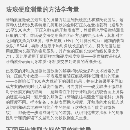
珐琅硬度测量的方法学考量
牙釉质显微硬度最常用的测量方法是维氏硬度法和努氏硬度法。这
两种方法都涉及将特定几何形状的金刚石压头在受控载荷（通常为
25至500克力）下压入抛光的牙釉质表面，然后用光学显微镜测量
压痕的尺寸。维氏硬度法使用底面为正方形的锥形压头，其相对面
之间的夹角为136度。维氏硬度（HV）的计算公式为：施加的载荷
乘以1.8544，再除以压痕平均对角线长度的平方。努氏硬度法使
用底面为长菱形的锥形压头，其产生的压痕长短对角线长度比为
7:1，因此更适用于薄层样本和硬度梯度测量——硬度梯度是指从
牙釉质外表面到牙本质-牙釉质交界处硬度的逐渐变化。
已发表的牙釉质显微硬度数据的解读和比较受多种技术因素的影
响。压痕尺寸效应——即表观硬度随压痕载荷降低而增加的现象
——会影响低于100克力载荷下的测量结果，并在比较采用不同加
载方案的研究时引入系统性偏差。各向异性——硬度取决于微晶相
对于压痕方向的取向——意味着在平行于牙釉质柱的咬合面上测得
的硬度与在同一颗牙齿的颊侧面（牙釉质柱与测量平面倾斜）测得
的硬度不同。样本制备，包括表面抛光程度、牙釉质的水合状态以
及切割和研磨过程中可能产生的热量（这些热量可能导致微裂
纹），都会进一步造成研究间的差异。认识到这些方法学上的局限
性对于谨慎解读下文呈现的比较数据至关重要。