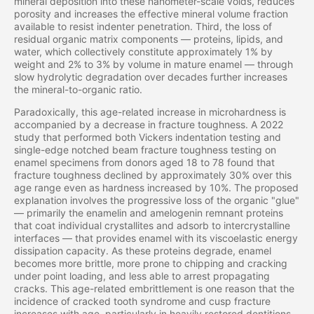
mineral deposition into these nanometer-scale voids, reduces
porosity and increases the effective mineral volume fraction
available to resist indenter penetration. Third, the loss of
residual organic matrix components — proteins, lipids, and
water, which collectively constitute approximately 1% by
weight and 2% to 3% by volume in mature enamel — through
slow hydrolytic degradation over decades further increases
the mineral-to-organic ratio.
Paradoxically, this age-related increase in microhardness is
accompanied by a decrease in fracture toughness. A 2022
study that performed both Vickers indentation testing and
single-edge notched beam fracture toughness testing on
enamel specimens from donors aged 18 to 78 found that
fracture toughness declined by approximately 30% over this
age range even as hardness increased by 10%. The proposed
explanation involves the progressive loss of the organic "glue"
— primarily the enamelin and amelogenin remnant proteins
that coat individual crystallites and adsorb to intercrystalline
interfaces — that provides enamel with its viscoelastic energy
dissipation capacity. As these proteins degrade, enamel
becomes more brittle, more prone to chipping and cracking
under point loading, and less able to arrest propagating
cracks. This age-related embrittlement is one reason that the
incidence of cracked tooth syndrome and cusp fracture
increases with age, particularly in heavily restored dentitions