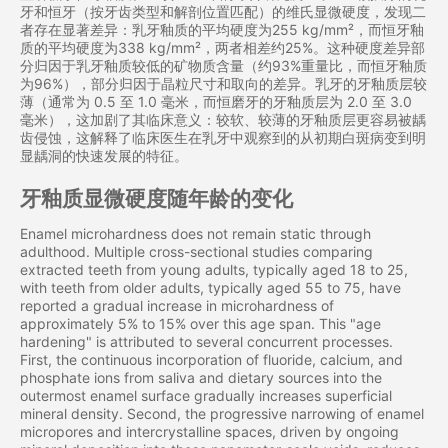
牙和恒牙（按牙齿类型和解剖位置匹配）的维氏显微硬度，发现二
者存在显著差异：乳牙釉质的平均硬度为255 kg/mm²，而恒牙釉
质的平均硬度为338 kg/mm²，两者相差约25%。这种硬度差异部
分归因于乳牙釉质较低的矿物质含量（约93%重量比，而恒牙釉质
为96%），部分归因于晶粒尺寸和取向的差异。乳牙的牙釉质层较
薄（通常为 0.5 至 1.0 毫米，而恒磨牙的牙釉质层为 2.0 至 3.0
毫米），这加剧了其临床意义：较软、较薄的牙釉质层更容易被龋
齿侵蚀，这解释了临床医生在乳牙中观察到的从初期白斑病变到明
显龋洞的快速发展的特征。
牙釉质显微硬度随年龄的变化
Enamel microhardness does not remain static through
adulthood. Multiple cross-sectional studies comparing
extracted teeth from young adults, typically aged 18 to 25,
with teeth from older adults, typically aged 55 to 75, have
reported a gradual increase in microhardness of
approximately 5% to 15% over this age span. This "age
hardening" is attributed to several concurrent processes.
First, the continuous incorporation of fluoride, calcium, and
phosphate ions from saliva and dietary sources into the
outermost enamel surface gradually increases superficial
mineral density. Second, the progressive narrowing of enamel
micropores and intercrystalline spaces, driven by ongoing