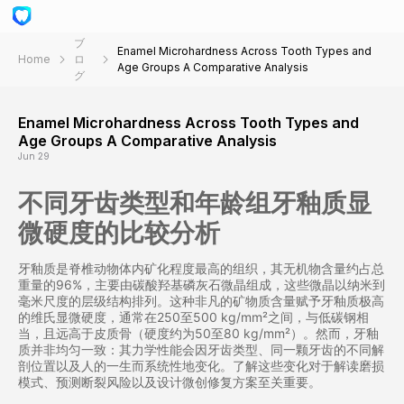
ブ
Enamel Microhardness Across Tooth Types and
Home
ロ
Age Groups A Comparative Analysis
グ
Enamel Microhardness Across Tooth Types and
Age Groups A Comparative Analysis
Jun 29
不同牙齿类型和年龄组牙釉质显
微硬度的比较分析
牙釉质是脊椎动物体内矿化程度最高的组织，其无机物含量约占总
重量的96%，主要由碳酸羟基磷灰石微晶组成，这些微晶以纳米到
毫米尺度的层级结构排列。这种非凡的矿物质含量赋予牙釉质极高
的维氏显微硬度，通常在250至500 kg/mm²之间，与低碳钢相
当，且远高于皮质骨（硬度约为50至80 kg/mm²）。然而，牙釉
质并非均匀一致：其力学性能会因牙齿类型、同一颗牙齿的不同解
剖位置以及人的一生而系统性地变化。了解这些变化对于解读磨损
模式、预测断裂风险以及设计微创修复方案至关重要。