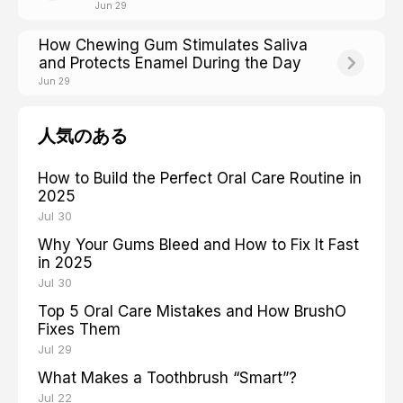
Over-Brushing Damage
Jun 29
How Chewing Gum Stimulates Saliva
and Protects Enamel During the Day
Jun 29
人気のある
How to Build the Perfect Oral Care Routine in
2025
Jul 30
Why Your Gums Bleed and How to Fix It Fast
in 2025
Jul 30
Top 5 Oral Care Mistakes and How BrushO
Fixes Them
Jul 29
What Makes a Toothbrush “Smart”?
Jul 22