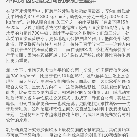
不同牙齿类型之间的系统性差异
在所有牙齿类型中，恒磨牙的牙釉质显微硬度最高，咬合面维氏硬
度平均值为340至380 kg/mm²，颊侧颈三分之一处为290至320
kg/mm²。这种从咬合面到颈三分之一的硬度梯度（通常下降15%
至20%）反映了咀嚼系统的功能需求：咬合面直接接触食物，后牙
承受的力超过700牛顿，因此需要最大的耐磨性；而颈三分之一处
承受的直接载荷较小，更多地起到保护屏障的作用，抵御化学和热
刺激。硬度梯度与棱柱方向相关，棱柱垂直于咬合面——这种方向
可提供最佳的抗压载荷能力——而在颈部区域，棱柱逐渐倾斜并平
行于表面，因为在颈部区域，抵抗裂纹从牙龈边缘扩展比直接耐磨
性更为重要。
相比之下，恒切牙和犬齿的平均咬合面（切缘）维氏硬度值为290
至330 kg/mm²，比磨牙低约10%至15%。这种差异在进化上是合
理的：前牙的设计用途是切割和撕裂，而非研磨，因此承受的峰值
咬合力较低，且受力方向不同，这使得断裂韧性（抵抗裂纹扩展的
能力）比硬度本身更为重要。相对较软的切缘釉质，加上哺乳动物
釉质特有的各向异性棱柱交叉模式，形成了一种复合材料，其硬度
略低，但韧性显著更高——也就是说，更能抵抗灾难性断裂——优
于后牙釉质。这种硬度和韧性之间的权衡是生物材料中反复出现的
主题，也是材料科学家越来越多地应用于合成牙科陶瓷和复合材料
设计的原则。
乳牙釉质是研究最少但临床上最易受损的牙釉质类型，其硬度始终
显著低于恒牙釉质。一项2021年的综合研究测量了120颗拔除的乳