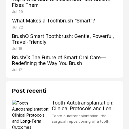
Fixes Them
Jul 29
What Makes a Toothbrush “Smart”?
Jul 22
BrushO Smart Toothbrush: Gentle, Powerful,
Travel-Friendly
Jul 19
BrushO: The Future of Smart Oral Care—
Redefining the Way You Brush
Jul 17
Post recenti
Tooth Autotransplantation:
Clinical Protocols and Long-
Term Outcomes
Tooth autotransplantation, the
surgical repositioning of a tooth
from one site to another within the