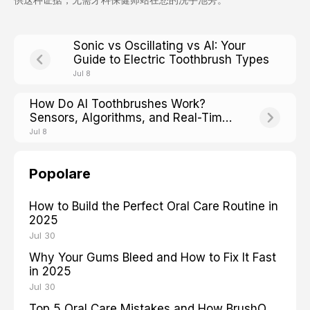
Sonic vs Oscillating vs AI: Your
Guide to Electric Toothbrush Types
Jul 8
How Do AI Toothbrushes Work?
Sensors, Algorithms, and Real-Time
Feedback Explained
Jul 8
Popolare
How to Build the Perfect Oral Care Routine in
2025
Jul 30
Why Your Gums Bleed and How to Fix It Fast
in 2025
Jul 30
Top 5 Oral Care Mistakes and How BrushO