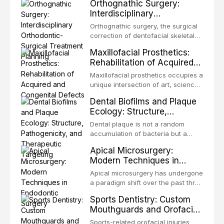
Orthognathic Surgery:
same individual, represents one of
Interdisciplinary
the most biologically elegant
Orthodontic-Surgical
solutions in restorative dentistry.
Orthognathic surgery, the surgical
Treatment Planning
Unlike dental implants, which rely
correction of dentofacial skeletal
on osseointegration of a titanium
discrepancies, represents the
Maxillofacial Prosthetics:
fixture, an autotransplanted
definitive convergence of
Rehabilitation of Acquired
orthodontics and oral and
and Congenital Defects
maxillofacial surgery. These
Maxillofacial prosthetics occupies a
procedures are indicated not
unique intersection of art, science,
merely for aesthetic enhancement
and clinical medicine, dedicated to
Dental Biofilms and Plaque
but for the restoration of functional
restoring form and function for
Ecology: Structure,
occlusion, airway p
patients with acquired or
Pathogenicity, and
congenital defects of the head and
Dental plaque is not a random
Therapeutic Targeting
neck region. These patients
accumulation of bacteria but a
present some of the most
structurally and functionally
Apical Microsurgery:
challenging rehabilitation scenarios
organized microbial community — a
Modern Techniques in
in all
biofilm — that adheres to tooth
Endodontic Surgery
surfaces and oral epithelia. The
Apical microsurgery has undergone
biofilm mode of existence confers
a paradigm shift over the past three
profound advantages to resident
decades, evolving from a blind,
Sports Dentistry: Custom
microorganisms, including
technique-sensitive procedure with
Mouthguards and Orofacial
enhanced resistanc
unpredictable outcomes into a
Trauma Prevention
precision-driven microsurgical
Sports-related orofacial injuries