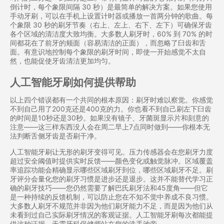
倒计时，每个象限间隔 30 秒）是最简单的解决方案。如果您使用
手动牙刷，可以在手机上设置计时器或播放一首两分钟的歌曲。每
个象限 30 秒的刷牙节奏（右上、左上、右下、左下）可确保牙齿
各个区域的清洁度大致均衡。大多数人刷牙时，60% 到 70% 的时
间都花在了前牙的颊面（容易清洁的正面），而忽略了臼齿和舌
面。有意识地控制每个象限的刷牙时间，即使一开始感觉不太自
然，也能促使牙齿清洁更加均匀。
人工智能牙刷如何提供帮助
以上四个错误都有一个共同的根本原因：刷牙时难以察觉。你感觉
不到自己用了200克还是400克的力。你也看不到自己刷左下臼齿
的时间是10秒还是30秒。如果没有镜子、牙菌斑显示片和刻意的
注意——这三样东西没人会在周二早上7点同时做到——你根本无
法判断舌侧牙齿是否刷干净。
人工智能牙刷让无形的刷牙变得可见。压力传感器会在您刷牙力度
超过安全阈值时提供实时反馈——颜色变化或触觉脉冲。区域覆盖
率追踪功能会精确显示哪些区域刷牙到位，哪些区域刷牙不足。刷
牙评分会量化您的刷牙习惯是进步还是退步。这并不能替代学习正
确的刷牙技巧——您仍然需要了解巴氏刷牙法和45度角——但它
是一种持续的反馈机制，可以防止您在不知不觉中养成不良习惯。
大多数人刷牙不规范并非因为他们刷牙能力不足，而是因为他们从
未看到过自己实际刷牙情况的客观证据。人工智能牙刷每次都能提
供这种证据，无需牙科保健师站在您的洗手池旁。