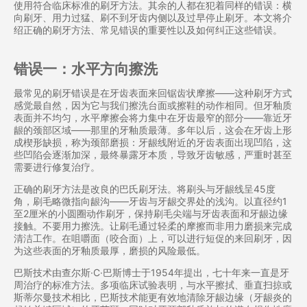
使用符合临床标准的刷牙方法。其余的人都在犯着同样的错误：横
向刷牙、用力过猛、刷不到牙齿内侧以及过早停止刷牙。本文将介
绍正确的刷牙方法、常见错误的重要性以及如何纠正这些错误。
错误一：水平方向擦洗
最常见的刷牙错误是在牙齿表面来回锯齿状摩擦——这种刷牙方式
感觉最自然，因为它与我们擦洗台面或擦鞋的动作相同。但牙釉质
表面并不均匀，水平摩擦会将力集中在牙齿最窄的部分——靠近牙
龈的颈部区域——那里的牙釉质最薄。多年以后，这会在牙齿上形
成楔形缺损，称为颈部磨损：牙龈线附近的牙齿表面出现凹陷，这
些凹陷会逐渐加深，最终暴露牙本质，导致牙齿敏感，严重时甚至
需要进行修复治疗。
正确的刷牙方法是改良的巴氏刷牙法。将刷头与牙龈线呈45度
角，刷毛略微指向龈沟——牙齿与牙龈交界处的浅沟。以直径约1
至2厘米的小圆圈动作刷牙，保持刷毛尖端与牙齿表面和牙龈边缘
接触。不要用力擦洗。让刷毛通过轻柔的摩擦而非用力磨损来完成
清洁工作。在咀嚼面（咬合面）上，可以进行短促的来回刷牙，因
为这些表面的牙釉质最厚，磨损的风险最低。
巴斯技术由查尔斯·C·巴斯博士于1954年提出，七十年来一直是牙
周治疗的标准方法。多项临床试验表明，与水平擦拭、垂直扫掠或
斯蒂尔曼技术相比，巴斯技术能更有效地清除牙龈边缘（牙龈炎的