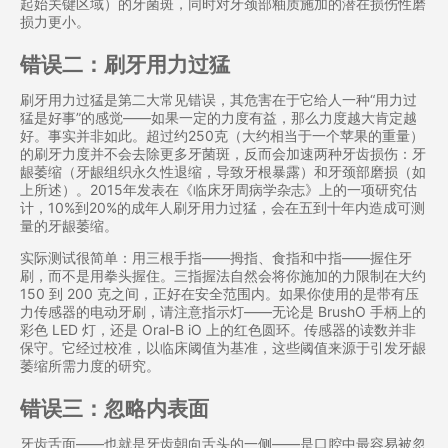
起始关键区域）的牙菌斑，同时对牙颈部釉质施加的潜在损伤性磨
损力更小。
错误二：刷牙用力过猛
刷牙用力过猛是第二大常见错误，其危害在于它给人一种“用力过
猛是好事”的感觉——如果一定的力度有益，那么力度越大肯定越
好。事实并非如此。超过约250克（大约相当于一个苹果的重量）
的刷牙力度并不会去除更多牙菌斑，反而会加速两种牙齿损伤：牙
龈萎缩（牙龈组织永久性退缩，导致牙根暴露）和牙颈部磨损（如
上所述）。2015年发表在《临床牙周病学杂志》上的一项研究估
计，10%到20%的成年人刷牙用力过猛，会在五到十年内造成可测
量的牙龈萎缩。
实际测试很简单：用三根手指——拇指、食指和中指——握住牙
刷，而不是用拳头握住。三指握法自然会将你施加的力限制在大约
150 到 200 克之间，正好在安全范围内。如果你使用的是带有压
力传感器的电动牙刷，请注意指示灯——无论是 BrushO 手柄上的
彩色 LED 灯，还是 Oral-B iO 上的红色圆环。传感器的读数并非
保守。它经过校准，以临床阈值为基准，这些阈值来源于引发牙龈
萎缩所需力度的研究。
错误三：忽略内表面
牙齿舌面——也就是牙齿朝向舌头的一侧——是口腔中最容易被忽