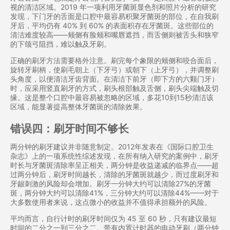
视的清洁区域。2019 年一项利用牙菌斑显色剂和照片分析的研究
发现，下门牙的舌面是口腔中最容易积聚牙菌斑的部位，在自我刷
牙后，平均仍有 40% 到 60% 的表面积存在牙菌斑。这些部位的
清洁难度较高——颊侧有脸颊和嘴唇遮挡，而舌侧则被舌头和狭窄
的下颌弓阻挡，难以触及牙刷。
正确的刷牙方法需要格外注意。刷完每个象限的颊侧和咬合面后，
旋转牙刷柄，使刷毛朝上（下牙弓）或朝下（上牙弓），并调整刷
头角度，以便清洁牙齿背面。在清洁下前牙（即下方的六颗门牙）
时，应采用竖直刷牙的方式，刷头根部触及舌侧，刷头尖端触及切
缘。这是整个口腔中最容易被忽略的区域，多花10到15秒清洁该
区域，能显著提高整体牙菌斑的清除效果。
错误四：刷牙时间不够长
两分钟的刷牙建议并非随意制定。2012年发表在《国际口腔卫生
杂志》上的一项系统性综述发现，在所有纳入研究的案例中，刷牙
时长与牙菌斑清除率呈正相关，两分钟是收益递减的临界点——超
过两分钟后，刷牙时间越长，清除的牙菌斑就越少，而过度刷牙和
牙龈刺激的风险却会增加。刷牙一分钟大约可以清除27%的牙菌
斑，两分钟大约可以清除41%，三分钟大约可以清除44%——对于
大多数使用者来说，这点微小的收益并不值得承担额外的风险。
平均而言，自行计时的刷牙时间仅为 45 至 60 秒，只有建议最短
时间的二分之一到三分之二。带有内置计时器的电动牙刷（两分钟