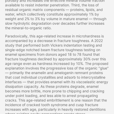
porosity and increases the effective mineral volume fraction
available to resist indenter penetration. Third, the loss of
residual organic matrix components — proteins, lipids, and
water, which collectively constitute approximately 1% by
weight and 2% to 3% by volume in mature enamel — through
slow hydrolytic degradation over decades further increases
the mineral-to-organic ratio.
Paradoxically, this age-related increase in microhardness is
accompanied by a decrease in fracture toughness. A 2022
study that performed both Vickers indentation testing and
single-edge notched beam fracture toughness testing on
enamel specimens from donors aged 18 to 78 found that
fracture toughness declined by approximately 30% over this
age range even as hardness increased by 10%. The proposed
explanation involves the progressive loss of the organic "glue"
— primarily the enamelin and amelogenin remnant proteins
that coat individual crystallites and adsorb to intercrystalline
interfaces — that provides enamel with its viscoelastic energy
dissipation capacity. As these proteins degrade, enamel
becomes more brittle, more prone to chipping and cracking
under point loading, and less able to arrest propagating
cracks. This age-related embrittlement is one reason that the
incidence of cracked tooth syndrome and cusp fracture
increases with age, particularly in heavily restored dentitions
where existing cavity preparations create stress