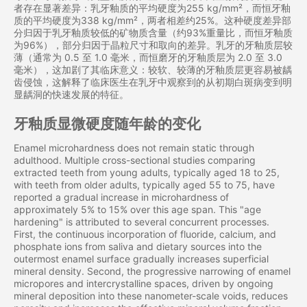
者存在显著差异：乳牙釉质的平均硬度为255 kg/mm²，而恒牙釉
质的平均硬度为338 kg/mm²，两者相差约25%。这种硬度差异部
分归因于乳牙釉质较低的矿物质含量（约93%重量比，而恒牙釉质
为96%），部分归因于晶粒尺寸和取向的差异。乳牙的牙釉质层较
薄（通常为 0.5 至 1.0 毫米，而恒磨牙的牙釉质层为 2.0 至 3.0
毫米），这加剧了其临床意义：较软、较薄的牙釉质层更容易被龋
齿侵蚀，这解释了临床医生在乳牙中观察到的从初期白斑病变到明
显龋洞的快速发展的特征。
牙釉质显微硬度随年龄的变化
Enamel microhardness does not remain static through
adulthood. Multiple cross-sectional studies comparing
extracted teeth from young adults, typically aged 18 to 25,
with teeth from older adults, typically aged 55 to 75, have
reported a gradual increase in microhardness of
approximately 5% to 15% over this age span. This "age
hardening" is attributed to several concurrent processes.
First, the continuous incorporation of fluoride, calcium, and
phosphate ions from saliva and dietary sources into the
outermost enamel surface gradually increases superficial
mineral density. Second, the progressive narrowing of enamel
micropores and intercrystalline spaces, driven by ongoing
mineral deposition into these nanometer-scale voids, reduces