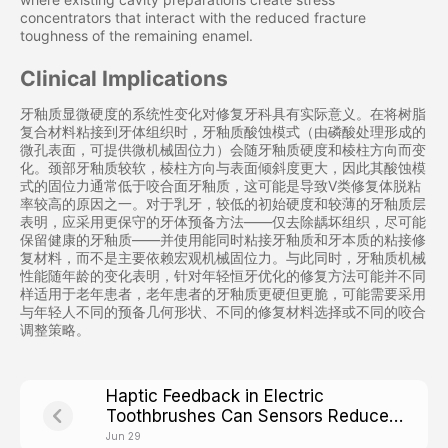
concentrators that interact with the reduced fracture
toughness of the remaining enamel.
Clinical Implications
牙釉质显微硬度的系统性变化对修复牙科具有实际意义。在将树脂
复合材料粘接到牙体组织时，牙釉质酸蚀模式（由磷酸处理形成的
微孔表面，可提供微机械固位力）会随牙釉质硬度和棱柱方向而变
化。颈部牙釉质较软，棱柱方向与表面倾斜度更大，因此其酸蚀模
式的固位力通常低于咬合面牙釉质，这可能是导致V类修复体脱粘
率较高的原因之一。对于乳牙，较低的初始硬度和较薄的牙釉质层
表明，应采用更保守的牙体预备方法——仅去除龋坏组织，尽可能
保留健康的牙釉质——并使用能同时粘接牙釉质和牙本质的粘接修
复材料，而不是主要依赖宏观机械固位力。与此同时，牙釉质机械
性能随年龄的变化表明，针对年轻恒牙优化的修复方法可能并不同
样适用于老年患者，老年患者的牙釉质更硬但更脆，可能需要采用
与年轻人不同的预备几何形状、不同的修复材料选择或不同的咬合
调整策略。
Haptic Feedback in Electric
Toothbrushes Can Sensors Reduce
Over-Brushing Damage
Jun 29