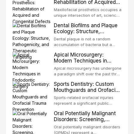
Rehabilitation of Acquired
orthodontics and oral and
and Congenital Defects
maxillofacial surgery. These
Maxillofacial prosthetics occupies a
procedures are indicated not
unique intersection of art, science,
merely for aesthetic enhancement
and clinical medicine, dedicated to
Dental Biofilms and Plaque
but for the restoration of functional
restoring form and function for
Ecology: Structure,
occlusion, airway p
patients with acquired or
Pathogenicity, and
congenital defects of the head and
Dental plaque is not a random
Therapeutic Targeting
neck region. These patients
accumulation of bacteria but a
present some of the most
structurally and functionally
Apical Microsurgery:
challenging rehabilitation scenarios
organized microbial community — a
Modern Techniques in
in all
biofilm — that adheres to tooth
Endodontic Surgery
surfaces and oral epithelia. The
Apical microsurgery has undergone
biofilm mode of existence confers
a paradigm shift over the past three
profound advantages to resident
decades, evolving from a blind,
Sports Dentistry: Custom
microorganisms, including
technique-sensitive procedure with
Mouthguards and Orofacial
enhanced resistanc
unpredictable outcomes into a
Trauma Prevention
precision-driven microsurgical
Sports-related orofacial injuries
intervention supported by
represent a significant public
advanced imaging, illumination, and
health concern, with dental trauma
Oral Potentially Malignant
biomaterials. When conventional
being among the most common
Disorders: Screening,
orthogr
injuries in contact and collision
Diagnosis, and Surveillance
sports. This article examines the
Oral potentially malignant disorders
Protocols
evidence supporting custom-
(OPMDs) represent a