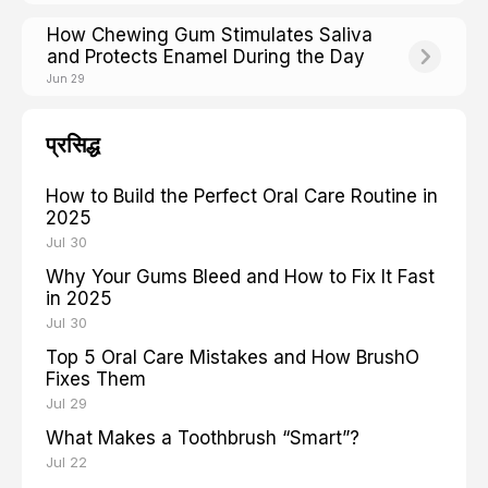
How Chewing Gum Stimulates Saliva
and Protects Enamel During the Day
Jun 29
प्रसिद्ध
How to Build the Perfect Oral Care Routine in
2025
Jul 30
Why Your Gums Bleed and How to Fix It Fast
in 2025
Jul 30
Top 5 Oral Care Mistakes and How BrushO
Fixes Them
Jul 29
What Makes a Toothbrush “Smart”?
Jul 22