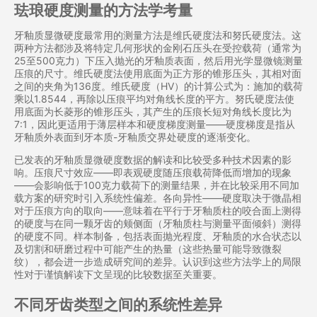
珐琅硬度测量的方法学考量
牙釉质显微硬度最常用的测量方法是维氏硬度法和努氏硬度法。这
两种方法都涉及将特定几何形状的金刚石压头在受控载荷（通常为
25至500克力）下压入抛光的牙釉质表面，然后用光学显微镜测量
压痕的尺寸。维氏硬度法使用底面为正方形的锥形压头，其相对面
之间的夹角为136度。维氏硬度（HV）的计算公式为：施加的载荷
乘以1.8544，再除以压痕平均对角线长度的平方。努氏硬度法使
用底面为长菱形的锥形压头，其产生的压痕长短对角线长度比为
7:1，因此更适用于薄层样本和硬度梯度测量——硬度梯度是指从
牙釉质外表面到牙本质-牙釉质交界处硬度的逐渐变化。
已发表的牙釉质显微硬度数据的解读和比较受多种技术因素的影
响。压痕尺寸效应——即表观硬度随压痕载荷降低而增加的现象
——会影响低于100克力载荷下的测量结果，并在比较采用不同加
载方案的研究时引入系统性偏差。各向异性——硬度取决于微晶相
对于压痕方向的取向——意味着在平行于牙釉质柱的咬合面上测得
的硬度与在同一颗牙齿的颊侧面（牙釉质柱与测量平面倾斜）测得
的硬度不同。样本制备，包括表面抛光程度、牙釉质的水合状态以
及切割和研磨过程中可能产生的热量（这些热量可能导致微裂
纹），都会进一步造成研究间的差异。认识到这些方法学上的局限
性对于谨慎解读下文呈现的比较数据至关重要。
不同牙齿类型之间的系统性差异