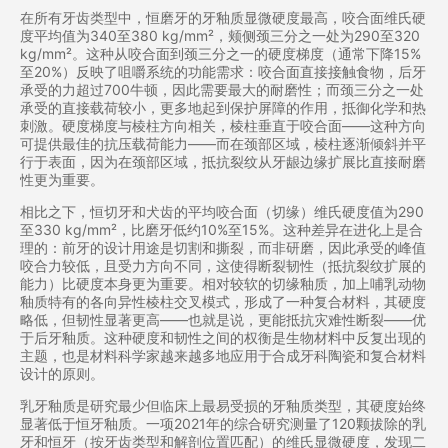
在所有牙齿类型中，恒磨牙的牙釉质显微硬度最高，咬合面维氏硬
度平均值为340至380 kg/mm²，颊侧颈三分之一处为290至320
kg/mm²。这种从咬合面到颈三分之一的硬度梯度（通常下降15%
至20%）反映了咀嚼系统的功能需求：咬合面直接接触食物，后牙
承受的力超过700牛顿，因此需要最大的耐磨性；而颈三分之一处
承受的直接载荷较小，更多地起到保护屏障的作用，抵御化学和热
刺激。硬度梯度与棱柱方向相关，棱柱垂直于咬合面——这种方向
可提供最佳的抗压载荷能力——而在颈部区域，棱柱逐渐倾斜并平
行于表面，因为在颈部区域，抵抗裂纹从牙龈边缘扩展比直接耐磨
性更为重要。
相比之下，恒切牙和犬齿的平均咬合面（切缘）维氏硬度值为290
至330 kg/mm²，比磨牙低约10%至15%。这种差异在进化上是合
理的：前牙的设计用途是切割和撕裂，而非研磨，因此承受的峰值
咬合力较低，且受力方向不同，这使得断裂韧性（抵抗裂纹扩展的
能力）比硬度本身更为重要。相对较软的切缘釉质，加上哺乳动物
釉质特有的各向异性棱柱交叉模式，形成了一种复合材料，其硬度
略低，但韧性显著更高——也就是说，更能抵抗灾难性断裂——优
于后牙釉质。这种硬度和韧性之间的权衡是生物材料中反复出现的
主题，也是材料科学家越来越多地应用于合成牙科陶瓷和复合材料
设计的原则。
乳牙釉质是研究最少但临床上最易受损的牙釉质类型，其硬度始终
显著低于恒牙釉质。一项2021年的综合研究测量了120颗拔除的乳
牙和恒牙（按牙齿类型和解剖位置匹配）的维氏显微硬度，发现二