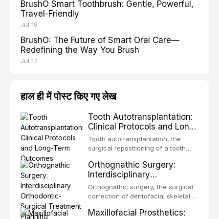
BrushO Smart Toothbrush: Gentle, Powerful,
Travel-Friendly
Jul 19
BrushO: The Future of Smart Oral Care—
Redefining the Way You Brush
Jul 17
हाल ही में पोस्ट किए गए लेख
Tooth Autotransplantation:
Clinical Protocols and Long-
Term Outcomes
Tooth autotransplantation, the
surgical repositioning of a tooth
from one site to another within the
Orthognathic Surgery:
same individual, represents one of
Interdisciplinary
the most biologically elegant
Orthodontic-Surgical
solutions in restorative dentistry.
Orthognathic surgery, the surgical
Treatment Planning
Unlike dental implants, which rely
correction of dentofacial skeletal
on osseointegration of a titanium
discrepancies, represents the
Maxillofacial Prosthetics:
fixture, an autotransplanted
definitive convergence of