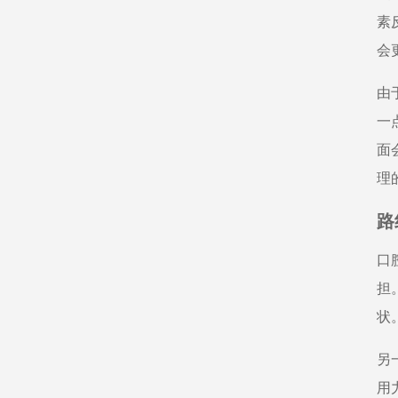
素
会
由
一
面
理
路
口
担
状
另
用