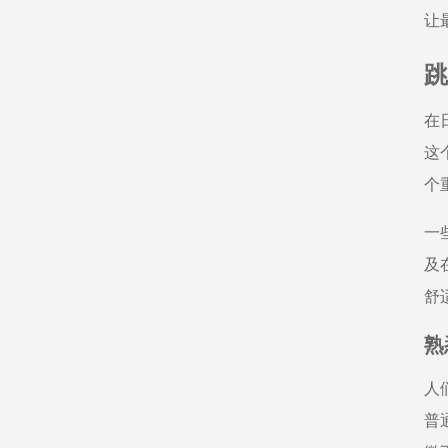
让
跳
在
这
个
一
及
舒
熟
人
普