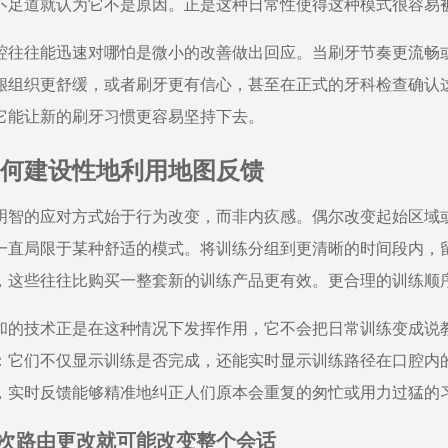
不足道就认为它不是原因。正是这种日常性使得这种模式很容易
腔往往能迅速对哪怕是微小的改善做出回应。当刷牙节奏更流畅
龈组织更舒缓，或者刷牙更有信心，甚至在正式的牙科检查确认
它能让新的刷牙习惯更容易坚持下去。
何建设性地利用地图反馈
明智的应对方式始于行为改变，而非内疚感。偶尔改变起始区域
一直局限于某种舒适的模式。将训练分组到更清晰的时间段内，
，这些往往比购买一整套新的训练产品更有效。更合理的训练顺
和的技术正是在这种情况下发挥作用，它不会把日常训练变成说
：它们不仅显示训练是否完成，还能实时显示训练路径在口腔内
，实时反馈能够精准地纠正人们原本会重复的匆忙或用力过猛的
次路由更改就可能改变整个会话