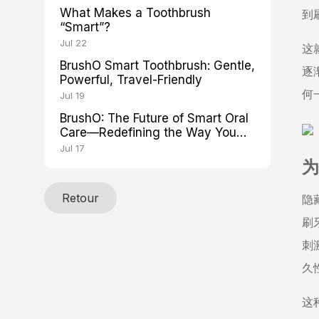
What Makes a Toothbrush
到
“Smart”?
Jul 22
这
BrushO Smart Toothbrush: Gentle,
逐
Powerful, Travel-Friendly
何
Jul 19
BrushO: The Future of Smart Oral
Care—Redefining the Way You
Brush
Jul 17
为
Retour
隐
刷
刺
久
这