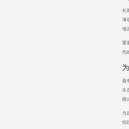
长
薄
项
重
伤
为
最
生
模
当
你