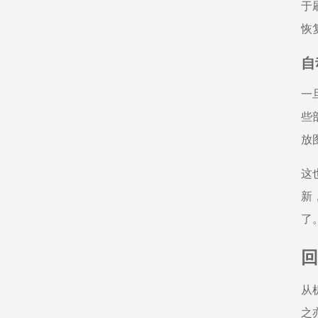
于
恢
自
一
些
放
这
新
了
回
从
之