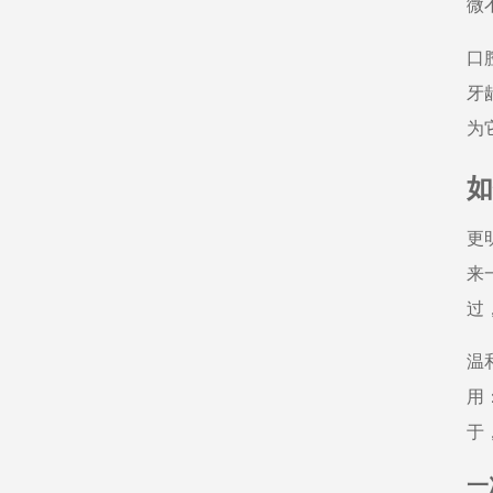
微
口
牙
为
如
更
来
过
温
用
于
一