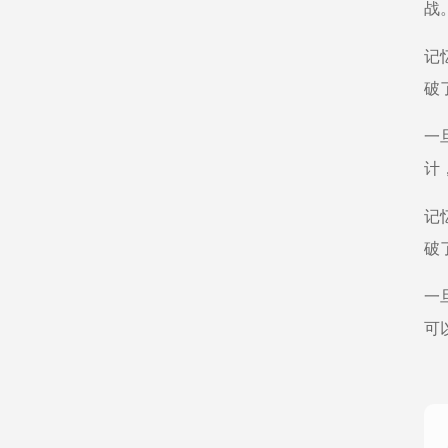
战
记
破
一
计
记
破
一
可