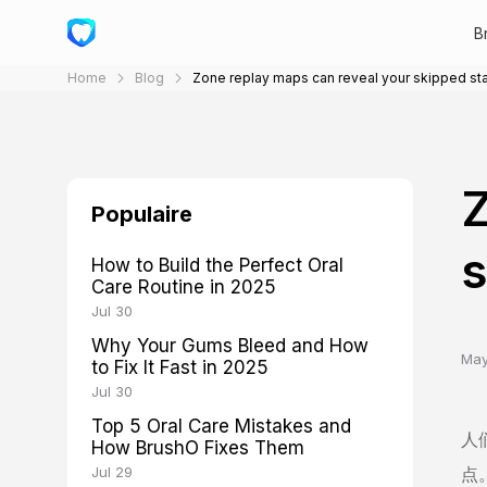
B
Home
Blog
Zone replay maps can reveal your skipped sta
Z
Populaire
s
How to Build the Perfect Oral
Care Routine in 2025
Jul 30
Why Your Gums Bleed and How
May
to Fix It Fast in 2025
Jul 30
Top 5 Oral Care Mistakes and
人
How BrushO Fixes Them
Jul 29
点